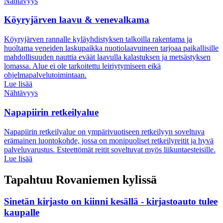
Nähtävyys
Köyryjärven laavu & venevalkama
Köyryjärven rannalle kyläyhdistyksen talkoilla rakentama ja
huoltama veneiden laskupaikka nuotiolaavuineen tarjoaa paikallisille
mahdollisuuden nauttia eväät laavulla kalastuksen ja metsästyksen
lomassa. Alue ei ole tarkoitettu leiriytymiseen eikä
ohjelmapalvelutoimintaan.
Lue lisää
Nähtävyys
Napapiirin retkeilyalue
Napapiirin retkeilyalue on ympärivuotiseen retkeilyyn soveltuva
erämainen luontokohde, jossa on monipuoliset retkeilyreitit ja hyvä
palveluvarustus. Esteettömät reitit soveltuvat myös liikuntaesteisille.
Lue lisää
Tapahtuu Rovaniemen kylissä
Sinetän kirjasto on kiinni kesällä - kirjastoauto tulee
kaupalle