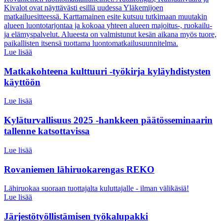
Kivalot ovat näyttävästi esillä uudessa Yläkemijoen
matkailuesitteessä. Karttamainen esite kutsuu tutkimaan muutakin
alueen luontotarjontaa ja kokoaa yhteen alueen majoitus-, ruokailu-
ja elämyspalvelut. Alueesta on valmistunut kesän aikana myös tuore,
paikallisten itsensä tuottama luontomatkailusuunnitelma.
Lue lisää
Matkakohteena kulttuuri -työkirja kyläyhdistysten
käyttöön
Lue lisää
Kyläturvallisuus 2025 -hankkeen päätösseminaarin
tallenne katsottavissa
Lue lisää
Rovaniemen lähiruokarengas REKO
Lähiruokaa suoraan tuottajalta kuluttajalle - ilman välikäsiä!
Lue lisää
Järjestötyöllistämisen työkalupakki