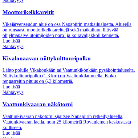
Nähtävyys
Moottorikelkkareitit
Vikajärvenseudun alue on osa Napapiirin matkailualuetta. Alueella
on runsaasti moottorikelkkareittejä sekä matkailuun liittyvää
ohjelmapalvelutoimijoiden poro- ja koiravaljakkoliikennettä.
Lue lisää
Nähtävyys
Kivalonaavan niittykulttuuripolku
Lähto polulle Vikakönkään tai Vaattunkikönkään pysäköintialueelta.
Niittykulttuuripolku (1,3 km) on Vaattunkilammella. Koko
rengasreitin pituus on 6,3 kilometriä.
Lue lisää
Nähtävyys
Vaattunkivaaran näkötorni
Vaattunkivaaran näkötorni sijaitsee Napapiirin retkeilyalueella,
Vaatunkivaaran laella, noin 25 kilometriä Rovaniemen keskustasta
koilliseen.
Lue lisää