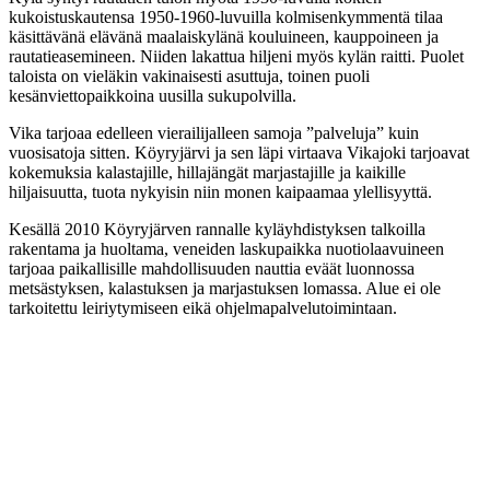
kukoistuskautensa 1950-1960-luvuilla kolmisenkymmentä tilaa
käsittävänä elävänä maalaiskylänä kouluineen, kauppoineen ja
rautatieasemineen. Niiden lakattua hiljeni myös kylän raitti. Puolet
taloista on vieläkin vakinaisesti asuttuja, toinen puoli
kesänviettopaikkoina uusilla sukupolvilla.
Vika tarjoaa edelleen vierailijalleen samoja ”palveluja” kuin
vuosisatoja sitten. Köyryjärvi ja sen läpi virtaava Vikajoki tarjoavat
kokemuksia kalastajille, hillajängät marjastajille ja kaikille
hiljaisuutta, tuota nykyisin niin monen kaipaamaa ylellisyyttä.
Kesällä 2010 Köyryjärven rannalle kyläyhdistyksen talkoilla
rakentama ja huoltama, veneiden laskupaikka nuotiolaavuineen
tarjoaa paikallisille mahdollisuuden nauttia eväät luonnossa
metsästyksen, kalastuksen ja marjastuksen lomassa. Alue ei ole
tarkoitettu leiriytymiseen eikä ohjelmapalvelutoimintaan.