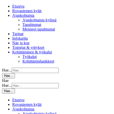
Etusivu
Rovaniemen kylät
Ajankohtaista
Ajankohtaista kylissä
Tapahtumat
Menneet tapahtumat
Tarinat
Infokartta
Näe ja koe
Toimijat & yritykset
Kehittäminen & työkalut
Työkalut
Kehittämishankkeet
Hae...
Hae...
Hae
Hae...
Hae...
Etusivu
Rovaniemen kylät
Ajankohtaista
Ajankohtaista kylissä