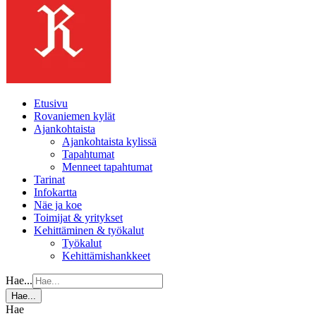
Etusivu
Rovaniemen kylät
Ajankohtaista
Ajankohtaista kylissä
Tapahtumat
Menneet tapahtumat
Tarinat
Infokartta
Näe ja koe
Toimijat & yritykset
Kehittäminen & työkalut
Työkalut
Kehittämishankkeet
Hae...
Hae...
Hae