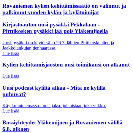
Rovaniemen kylien kehittämissäätiö on valinnut ja
palkinnut vuoden kylän ja kylätoimijat
Kirjastoauton uusi pysäkki Pekkalaan -
Pirttikosken pysäkki jää pois Yläkemijoella
Uusi pysäkki on käytössä to 26.3. lähtien Pirttikoskentien ja
Jaakkolankujan tienhaarassa.
Lue lisää
Kylien kehittämisjaoston uusi toimikausi on alkanut
Lue lisää
Uusi podcast kyliltä alkaa - Mitä ne kylillä
puhuvat?
Käy kuuntelemassa - uusi jakso julkaistaan joka viikko.
Lue lisää
Bussiyhteydet Yläkemijoen ja Rovaniemen välillä
6.8. alkaen