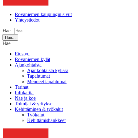
Rovaniemen kaupungin sivut
Yhteystiedot
Hae...
Hae...
Hae
Etusivu
Rovaniemen kylät
Ajankohtaista
Ajankohtaista kylissä
Tapahtumat
Menneet tapahtumat
Tarinat
Infokartta
Näe ja koe
Toimijat & yritykset
Kehittäminen & työkalut
Työkalut
Kehittämishankkeet