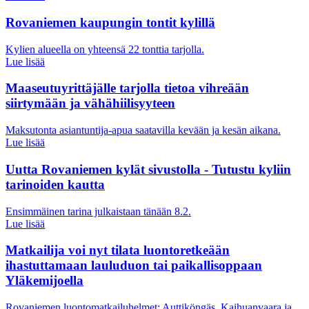
Rovaniemen kaupungin tontit kylillä
Kylien alueella on yhteensä 22 tonttia tarjolla.
Lue lisää
Maaseutuyrittäjälle tarjolla tietoa vihreään
siirtymään ja vähähiilisyyteen
Maksutonta asiantuntija-apua saatavilla kevään ja kesän aikana.
Lue lisää
Uutta Rovaniemen kylät sivustolla - Tutustu kyliin
tarinoiden kautta
Ensimmäinen tarina julkaistaan tänään 8.2.
Lue lisää
Matkailija voi nyt tilata luontoretkeään
ihastuttamaan lauluduon tai paikallisoppaan
Yläkemijoella
Rovaniemen luontomatkailuhelmet: Auttiköngäs, Kaihuanvaara ja