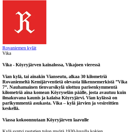
Rovaniemen kylät
Vika
Vika - Köyryjärven kainalossa, Vikajoen vieressä
Vian kylä, tai ainakin Vianseutu, alkaa 30 kilometriä
Rovaniemeltä Kemijärventietä olevasta liikennemerkistä ”Vika
7”.
Nauhamainen tienvarsikylä ulottuu parisenkymmentä
kilometriä aina komean Köyryselän päälle, josta avautuu kuin
ilmakuvana kaunis ja kalaisa Köyryjärvi.
Vian kylässä on
parikymmentä asukasta.
Vika – kylä järvien ja vesireittien
keskellä.
Viassa kokoonnutaan Köyryjärven laavulle
Kylä syntyi rautatien tulon myötä 1930-luvulla kokien