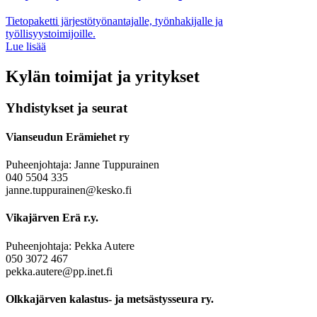
Tietopaketti järjestötyönantajalle, työnhakijalle ja
työllisyystoimijoille.
Lue lisää
Kylän toimijat ja yritykset
Yhdistykset ja seurat
Vianseudun Erämiehet ry
Puheenjohtaja: Janne Tuppurainen
040 5504 335
janne.tuppurainen@kesko.fi
Vikajärven Erä r.y.
Puheenjohtaja: Pekka Autere
050 3072 467
pekka.autere@pp.inet.fi
Olkkajärven kalastus- ja metsästysseura ry.