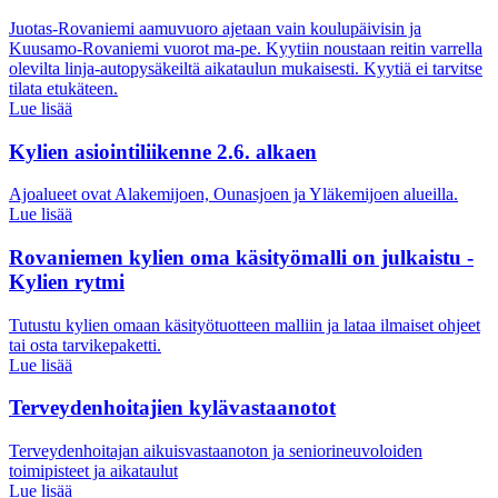
Juotas-Rovaniemi aamuvuoro ajetaan vain koulupäivisin ja
Kuusamo-Rovaniemi vuorot ma-pe. Kyytiin noustaan reitin varrella
olevilta linja-autopysäkeiltä aikataulun mukaisesti. Kyytiä ei tarvitse
tilata etukäteen.
Lue lisää
Kylien asiointiliikenne 2.6. alkaen
Ajoalueet ovat Alakemijoen, Ounasjoen ja Yläkemijoen alueilla.
Lue lisää
Rovaniemen kylien oma käsityömalli on julkaistu -
Kylien rytmi
Tutustu kylien omaan käsityötuotteen malliin ja lataa ilmaiset ohjeet
tai osta tarvikepaketti.
Lue lisää
Terveydenhoitajien kylävastaanotot
Terveydenhoitajan aikuisvastaanoton ja seniorineuvoloiden
toimipisteet ja aikataulut
Lue lisää