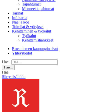
Tapahtumat
Menneet tapahtumat
Tarinat
Infokartta
Näe ja koe
Toimijat & yritykset
Kehittäminen & työkalut
Työkalut
Kehittämishankkeet
Rovaniemen kaupungin sivut
Yhteystiedot
Hae...
Hae...
Hae
Siirry sisältöön