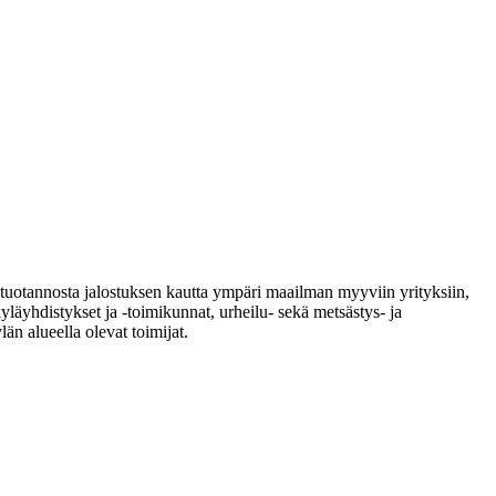
kutuotannosta jalostuksen kautta ympäri maailman myyviin yrityksiin,
kyläyhdistykset ja -toimikunnat, urheilu- sekä metsästys- ja
län alueella olevat toimijat.