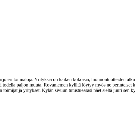
kirjo eri toimialoja. Yrityksiä on kaiken kokoisia; luonnontuotteiden al
sekä todella paljon muuta. Rovaniemen kyliltä löytyy myös ne perinteiset 
toimijat ja yritykset. Kylän sivuun tutustuessasi näet sieltä juuri sen ky