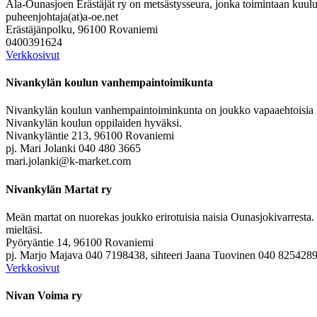
Ala-Ounasjoen Erästäjät ry on metsästysseura, jonka toimintaan kuuluu
puheenjohtaja(at)a-oe.net
Erästäjänpolku, 96100 Rovaniemi
0400391624
Verkkosivut
Nivankylän koulun vanhempaintoimikunta
Nivankylän koulun vanhempaintoiminkunta on joukko vapaaehtoisia niv
Nivankylän koulun oppilaiden hyväksi.
Nivankyläntie 213, 96100 Rovaniemi
pj. Mari Jolanki 040 480 3665
mari.jolanki@k-market.com
Nivankylän Martat ry
Meän martat on nuorekas joukko erirotuisia naisia Ounasjokivarresta.
mieltäsi.
Pyöryäntie 14, 96100 Rovaniemi
pj. Marjo Majava 040 7198438, sihteeri Jaana Tuovinen 040 825428
Verkkosivut
Nivan Voima ry