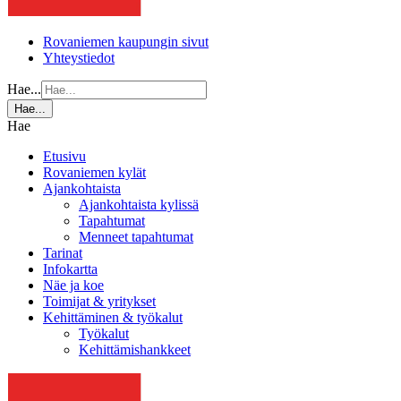
Rovaniemen kaupungin sivut
Yhteystiedot
Hae...
Hae...
Hae
Etusivu
Rovaniemen kylät
Ajankohtaista
Ajankohtaista kylissä
Tapahtumat
Menneet tapahtumat
Tarinat
Infokartta
Näe ja koe
Toimijat & yritykset
Kehittäminen & työkalut
Työkalut
Kehittämishankkeet