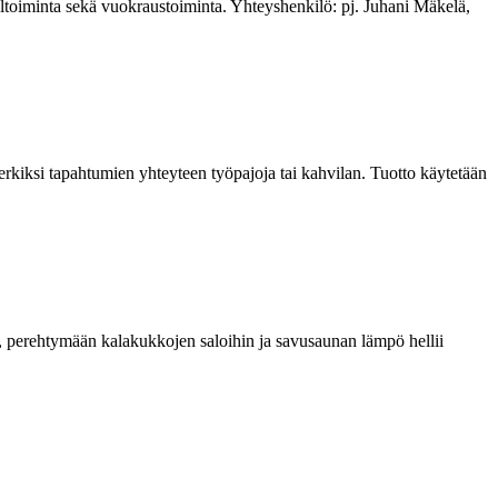
eltoiminta sekä vuokraustoiminta. Yhteyshenkilö: pj. Juhani Mäkelä,
kiksi tapahtumien yhteyteen työpajoja tai kahvilan. Tuotto käytetään
, perehtymään kalakukkojen saloihin ja savusaunan lämpö hellii