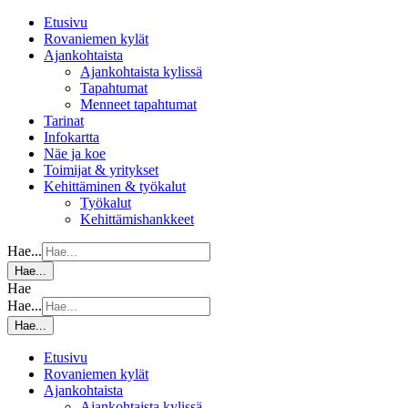
Etusivu
Rovaniemen kylät
Ajankohtaista
Ajankohtaista kylissä
Tapahtumat
Menneet tapahtumat
Tarinat
Infokartta
Näe ja koe
Toimijat & yritykset
Kehittäminen & työkalut
Työkalut
Kehittämishankkeet
Hae...
Hae...
Hae
Hae...
Hae...
Etusivu
Rovaniemen kylät
Ajankohtaista
Ajankohtaista kylissä