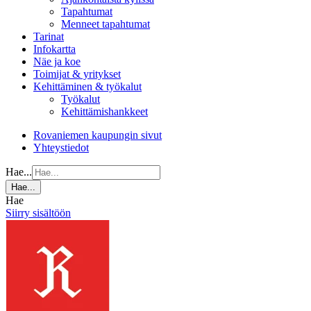
Tapahtumat
Menneet tapahtumat
Tarinat
Infokartta
Näe ja koe
Toimijat & yritykset
Kehittäminen & työkalut
Työkalut
Kehittämishankkeet
Rovaniemen kaupungin sivut
Yhteystiedot
Hae...
Hae...
Hae
Siirry sisältöön