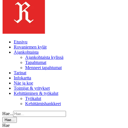
Etusivu
Rovaniemen kylät
Ajankohtaista
Ajankohtaista kylissä
Tapahtumat
Menneet tapahtumat
Tarinat
Infokartta
Näe ja koe
Toimijat & yritykset
Kehittäminen & työkalut
Työkalut
Kehittämishankkeet
Hae...
Hae...
Hae