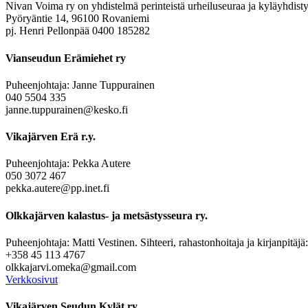
Nivan Voima ry on yhdistelmä perinteistä urheiluseuraa ja kyläyhdisty
Pyöryäntie 14, 96100 Rovaniemi
pj. Henri Pellonpää 0400 185282
Vianseudun Erämiehet ry
Puheenjohtaja: Janne Tuppurainen
040 5504 335
janne.tuppurainen@kesko.fi
Vikajärven Erä r.y.
Puheenjohtaja: Pekka Autere
050 3072 467
pekka.autere@pp.inet.fi
Olkkajärven kalastus- ja metsästysseura ry.
Puheenjohtaja: Matti Vestinen. Sihteeri, rahastonhoitaja ja kirjanpitäjä
+358 45 113 4767
olkkajarvi.omeka@gmail.com
Verkkosivut
Vikajärven Seudun Kylät ry