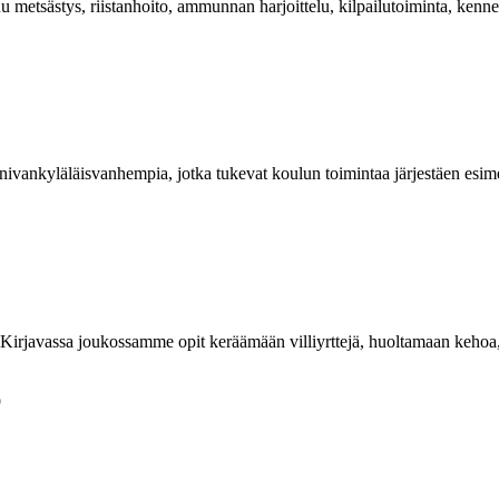
 metsästys, riistanhoito, ammunnan harjoittelu, kilpailutoiminta, kenn
ankyläläisvanhempia, jotka tukevat koulun toimintaa järjestäen esimer
 Kirjavassa joukossamme opit keräämään villiyrttejä, huoltamaan kehoa
9