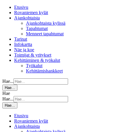
Etusivu
Rovaniemen kylät
Ajankohtaista
Ajankohtaista kylissä
Tapahtumat
Menneet tapahtumat
Tarinat
Infokartta
Näe ja koe
Toimijat & yritykset
Kehittäminen & työkalut
Työkalut
Kehittämishankkeet
Hae...
Hae...
Hae
Hae...
Hae...
Etusivu
Rovaniemen kylät
Ajankohtaista
Ajankohtaista kylissä