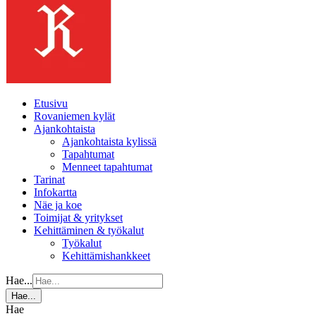
Etusivu
Rovaniemen kylät
Ajankohtaista
Ajankohtaista kylissä
Tapahtumat
Menneet tapahtumat
Tarinat
Infokartta
Näe ja koe
Toimijat & yritykset
Kehittäminen & työkalut
Työkalut
Kehittämishankkeet
Hae...
Hae...
Hae