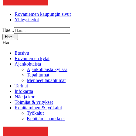
Rovaniemen kaupungin sivut
Yhteystiedot
Hae...
Hae...
Hae
Etusivu
Rovaniemen kylät
Ajankohtaista
Ajankohtaista kylissä
Tapahtumat
Menneet tapahtumat
Tarinat
Infokartta
Näe ja koe
Toimijat & yritykset
Kehittäminen & työkalut
Työkalut
Kehittämishankkeet