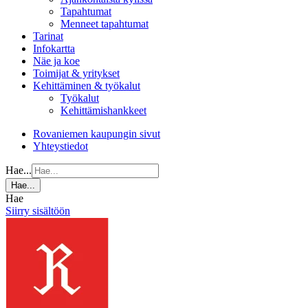
Tapahtumat
Menneet tapahtumat
Tarinat
Infokartta
Näe ja koe
Toimijat & yritykset
Kehittäminen & työkalut
Työkalut
Kehittämishankkeet
Rovaniemen kaupungin sivut
Yhteystiedot
Hae...
Hae...
Hae
Siirry sisältöön