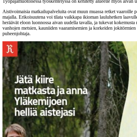
Työpajamuotoisessa työskentelyssä on kehitetty alueelle myös aivan uusi
Aistivoimaisia matkailupalveluita ovat muun muassa retket vaaroille p
majalla. Erikoisuutena voi tilata vaikkapa ikioman lauluhetken laavul
heräävät eloon luonnossa aivan uudella tavalla, ja tukevat kokemusta 
vanhojen metsien, kauniiden vaaramisemien ja korkeiden jokitörmien ä
puheenjohtaja.