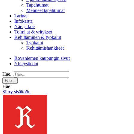
Tapahtumat
Menneet tapahtumat
Tarinat
Infokartta
Näe ja koe
Toimijat & yritykset
Kehittäminen & työkalut
Työkalut
Kehittämishankkeet
Rovaniemen kaupungin sivut
Yhteystiedot
Hae...
Hae...
Hae
Siirry sisältöön