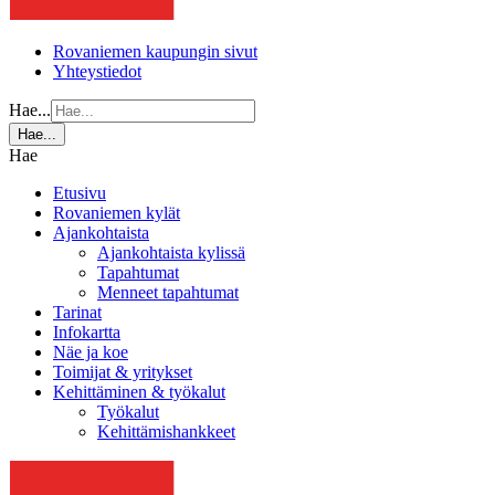
Rovaniemen kaupungin sivut
Yhteystiedot
Hae...
Hae...
Hae
Etusivu
Rovaniemen kylät
Ajankohtaista
Ajankohtaista kylissä
Tapahtumat
Menneet tapahtumat
Tarinat
Infokartta
Näe ja koe
Toimijat & yritykset
Kehittäminen & työkalut
Työkalut
Kehittämishankkeet