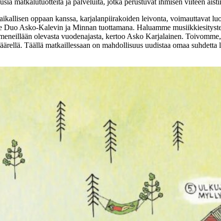
a matkalutuotteita ja palveluita, jotka perustuvat ihmisen viiteen aisti
aikallisen oppaan kanssa, karjalanpiirakoiden leivonta, voimauttavat lu
le Duo Asko-Kalevin ja Minnan tuottamana. Haluamme musiikkiesitystemme
meneillään olevasta vuodenajasta, kertoo Asko Karjalainen. Toivomme, e
ärellä. Täällä matkaillessaan on mahdollisuus uudistaa omaa suhdetta l