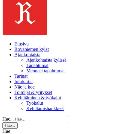
Etusivu
Rovaniemen kylät
Ajankohtaista
Ajankohtaista kylissä
Tapahtumat
Menneet tapahtumat
Tarinat
Infokartta
Näe ja koe
Toimijat & yritykset
Kehittäminen & työkalut
Työkalut
Kehittämishankkeet
Hae...
Hae...
Hae