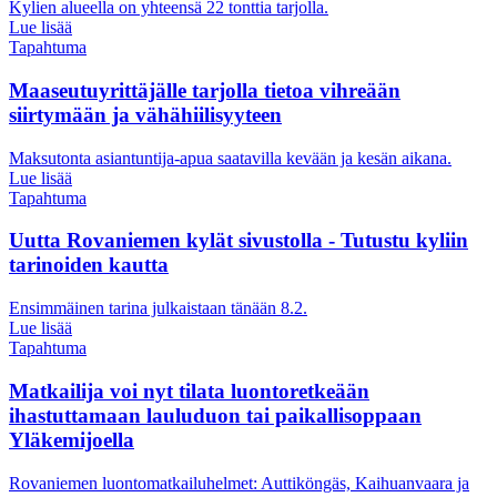
Kylien alueella on yhteensä 22 tonttia tarjolla.
Lue lisää
Tapahtuma
Maaseutuyrittäjälle tarjolla tietoa vihreään
siirtymään ja vähähiilisyyteen
Maksutonta asiantuntija-apua saatavilla kevään ja kesän aikana.
Lue lisää
Tapahtuma
Uutta Rovaniemen kylät sivustolla - Tutustu kyliin
tarinoiden kautta
Ensimmäinen tarina julkaistaan tänään 8.2.
Lue lisää
Tapahtuma
Matkailija voi nyt tilata luontoretkeään
ihastuttamaan lauluduon tai paikallisoppaan
Yläkemijoella
Rovaniemen luontomatkailuhelmet: Auttiköngäs, Kaihuanvaara ja