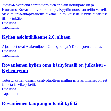
Juotas-Rovaniemi aamuvuoro ajetaan vain koulupäivisin ja
Kuusamo-Rovaniemi vuorot ma-pe. Kyytiin noustaan reitin varrella
olevilta linja-autopysäkeiltä aikataulun mukaisesti. Kyytiä ei tarvitse
tilata etukäteen.
Lue lisää
Tapahtuma
Kylien asiointiliikenne 2.6. alkaen
Ajoalueet ovat Alakemijoen, Ounasjoen ja Yläkemijoen alueilla.
Lue lisää
Tapahtuma
Rovaniemen kylien oma käsityömalli on julkaistu -
Kylien rytmi
Tutustu kylien omaan käsityötuotteen malliin ja lataa ilmaiset ohjeet
tai osta tarvikepaketti.
Lue lisää
Tapahtuma
Rovaniemen kaupungin tontit kylillä