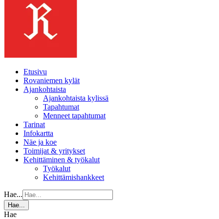
Etusivu
Rovaniemen kylät
Ajankohtaista
Ajankohtaista kylissä
Tapahtumat
Menneet tapahtumat
Tarinat
Infokartta
Näe ja koe
Toimijat & yritykset
Kehittäminen & työkalut
Työkalut
Kehittämishankkeet
Hae...
Hae...
Hae