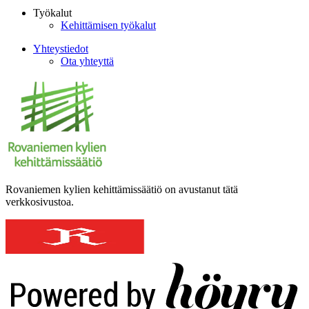
Työkalut
Kehittämisen työkalut
Yhteystiedot
Ota yhteyttä
Rovaniemen kylien kehittämissäätiö on avustanut tätä
verkkosivustoa.
Digi- ja mainostoimisto Höyry Rovaniemi ja Oulu