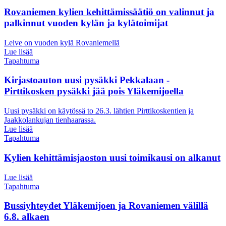
Rovaniemen kylien kehittämissäätiö on valinnut ja
palkinnut vuoden kylän ja kylätoimijat
Leive on vuoden kylä Rovaniemellä
Lue lisää
Tapahtuma
Kirjastoauton uusi pysäkki Pekkalaan -
Pirttikosken pysäkki jää pois Yläkemijoella
Uusi pysäkki on käytössä to 26.3. lähtien Pirttikoskentien ja
Jaakkolankujan tienhaarassa.
Lue lisää
Tapahtuma
Kylien kehittämisjaoston uusi toimikausi on alkanut
Lue lisää
Tapahtuma
Bussiyhteydet Yläkemijoen ja Rovaniemen välillä
6.8. alkaen