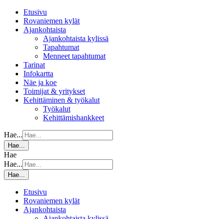
Etusivu
Rovaniemen kylät
Ajankohtaista
Ajankohtaista kylissä
Tapahtumat
Menneet tapahtumat
Tarinat
Infokartta
Näe ja koe
Toimijat & yritykset
Kehittäminen & työkalut
Työkalut
Kehittämishankkeet
Hae...
Hae...
Hae
Hae...
Hae...
Etusivu
Rovaniemen kylät
Ajankohtaista
Ajankohtaista kylissä