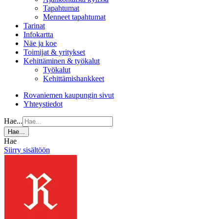
Tapahtumat
Menneet tapahtumat
Tarinat
Infokartta
Näe ja koe
Toimijat & yritykset
Kehittäminen & työkalut
Työkalut
Kehittämishankkeet
Rovaniemen kaupungin sivut
Yhteystiedot
Hae...
Hae...
Hae
Siirry sisältöön