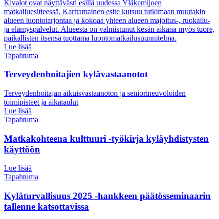
Kivalot ovat näyttävästi esillä uudessa Yläkemijoen
matkailuesitteessä. Karttamainen esite kutsuu tutkimaan muutakin
alueen luontotarjontaa ja kokoaa yhteen alueen majoitus-, ruokailu-
ja elämyspalvelut. Alueesta on valmistunut kesän aikana myös tuore,
paikallisten itsensä tuottama luontomatkailusuunnitelma.
Lue lisää
Tapahtuma
Terveydenhoitajien kylävastaanotot
Terveydenhoitajan aikuisvastaanoton ja seniorineuvoloiden
toimipisteet ja aikataulut
Lue lisää
Tapahtuma
Matkakohteena kulttuuri -työkirja kyläyhdistysten
käyttöön
Lue lisää
Tapahtuma
Kyläturvallisuus 2025 -hankkeen päätösseminaarin
tallenne katsottavissa