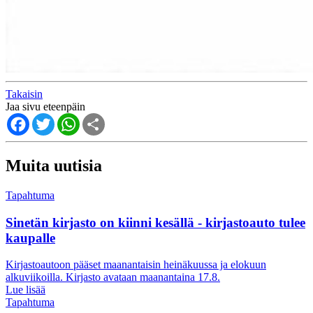
Takaisin
Jaa sivu eteenpäin
Facebook
Twitter
WhatsApp
Share
Muita uutisia
Tapahtuma
Sinetän kirjasto on kiinni kesällä - kirjastoauto tulee
kaupalle
Kirjastoautoon pääset maanantaisin heinäkuussa ja elokuun
alkuviikoilla. Kirjasto avataan maanantaina 17.8.
Lue lisää
Tapahtuma