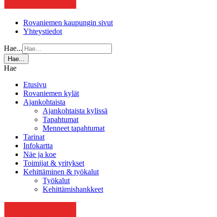
Rovaniemen kaupungin sivut
Yhteystiedot
Hae...
Hae...
Hae
Etusivu
Rovaniemen kylät
Ajankohtaista
Ajankohtaista kylissä
Tapahtumat
Menneet tapahtumat
Tarinat
Infokartta
Näe ja koe
Toimijat & yritykset
Kehittäminen & työkalut
Työkalut
Kehittämishankkeet