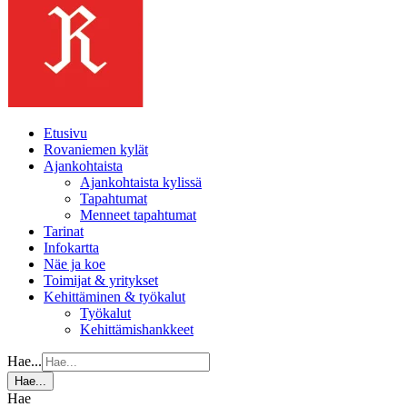
Etusivu
Rovaniemen kylät
Ajankohtaista
Ajankohtaista kylissä
Tapahtumat
Menneet tapahtumat
Tarinat
Infokartta
Näe ja koe
Toimijat & yritykset
Kehittäminen & työkalut
Työkalut
Kehittämishankkeet
Hae...
Hae...
Hae