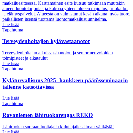
matkailuesitteessä. Karttamainen esite kutsuu tutkimaan muutakin
alueen luontotarjontaa ja kokoaa yhteen alueen majoitus-, ruokailu-
ja elämyspalvelut. Alueesta on valmistunut kesän aikana myös tuore,
paikallisten itsensä tuottama luontomatkailusuunnitelma.
Lue lisää
Tapahtuma
Terveydenhoitajien kylävastaanotot
Terveydenhoitajan aikuisvastaanoton ja seniorineuvoloiden
toimipisteet ja aikataulut
Lue lisää
Tapahtuma
Kyläturvallisuus 2025 -hankkeen päätösseminaarin
tallenne katsottavissa
Lue lisää
Tapahtuma
Rovaniemen lähiruokarengas REKO
Lähiruokaa suoraan tuottajalta kuluttajalle - ilman välikäsiä!
Lue lisää