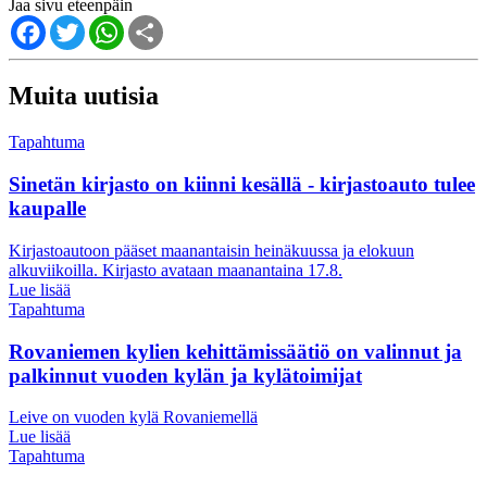
Jaa sivu eteenpäin
Facebook
Twitter
WhatsApp
Share
Muita uutisia
Tapahtuma
Sinetän kirjasto on kiinni kesällä - kirjastoauto tulee
kaupalle
Kirjastoautoon pääset maanantaisin heinäkuussa ja elokuun
alkuviikoilla. Kirjasto avataan maanantaina 17.8.
Lue lisää
Tapahtuma
Rovaniemen kylien kehittämissäätiö on valinnut ja
palkinnut vuoden kylän ja kylätoimijat
Leive on vuoden kylä Rovaniemellä
Lue lisää
Tapahtuma