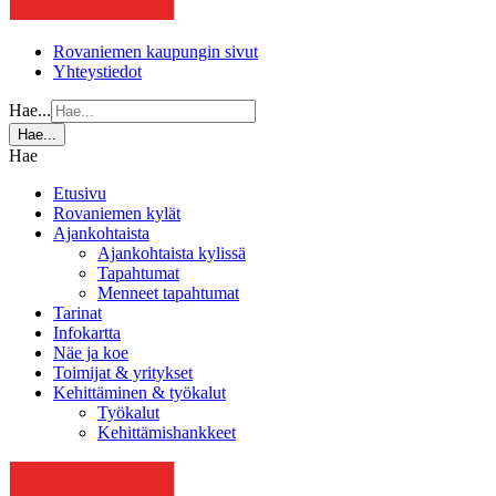
Rovaniemen kaupungin sivut
Yhteystiedot
Hae...
Hae...
Hae
Etusivu
Rovaniemen kylät
Ajankohtaista
Ajankohtaista kylissä
Tapahtumat
Menneet tapahtumat
Tarinat
Infokartta
Näe ja koe
Toimijat & yritykset
Kehittäminen & työkalut
Työkalut
Kehittämishankkeet