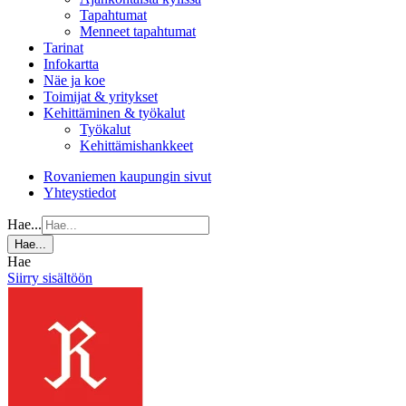
Tapahtumat
Menneet tapahtumat
Tarinat
Infokartta
Näe ja koe
Toimijat & yritykset
Kehittäminen & työkalut
Työkalut
Kehittämishankkeet
Rovaniemen kaupungin sivut
Yhteystiedot
Hae...
Hae...
Hae
Siirry sisältöön