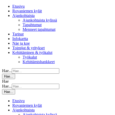
Etusivu
Rovaniemen kylät
Ajankohtaista
Ajankohtaista kylissä
Tapahtumat
Menneet tapahtumat
Tarinat
Infokartta
Näe ja koe
Toimijat & yritykset
Kehittäminen & työkalut
Työkalut
Kehittämishankkeet
Hae...
Hae...
Hae
Hae...
Hae...
Etusivu
Rovaniemen kylät
Ajankohtaista
Ajankohtaista kylissä