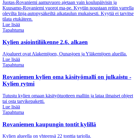
Juotas-Rovaniemi aamuvuoro ajetaan vain koulupäivisin ja
Kuusamo-Rovaniemi vuorot ma-pe. Kyytiin noustaan reitin varrella
olevilta linja-autopysäkeiltä aikataulun mukaisesti. Kyytiä ei tarvitse
tilata etukäteen.
Lue lisää
Tapahtuma
Kylien asiointiliikenne 2.6. alkaen
Ajoalueet ovat Alakemijoen, Ounasjoen ja Yläkemijoen alueilla.
Lue lisää
Tapahtuma
Rovaniemen kylien oma käsityömalli on julkaistu -
Kylien rytmi
Tutustu kylien omaan käsityötuotteen malliin ja lataa ilmaiset ohjeet
tai osta tarvikepaketti.
Lue lisää
Tapahtuma
Rovaniemen kaupungin tontit kylillä
Kylien alueella on yhteensä 22 tonttia tarjolla.