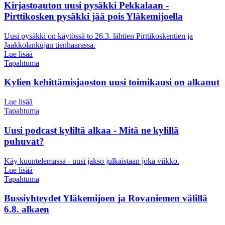
Kirjastoauton uusi pysäkki Pekkalaan -
Pirttikosken pysäkki jää pois Yläkemijoella
Uusi pysäkki on käytössä to 26.3. lähtien Pirttikoskentien ja
Jaakkolankujan tienhaarassa.
Lue lisää
Tapahtuma
Kylien kehittämisjaoston uusi toimikausi on alkanut
Lue lisää
Tapahtuma
Uusi podcast kyliltä alkaa - Mitä ne kylillä
puhuvat?
Käy kuuntelemassa - uusi jakso julkaistaan joka viikko.
Lue lisää
Tapahtuma
Bussiyhteydet Yläkemijoen ja Rovaniemen välillä
6.8. alkaen