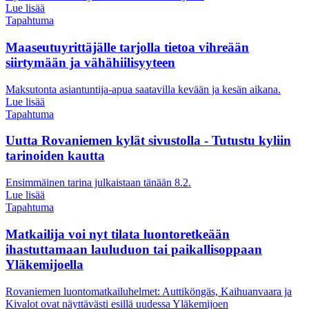
Lue lisää
Tapahtuma
Maaseutuyrittäjälle tarjolla tietoa vihreään
siirtymään ja vähähiilisyyteen
Maksutonta asiantuntija-apua saatavilla kevään ja kesän aikana.
Lue lisää
Tapahtuma
Uutta Rovaniemen kylät sivustolla - Tutustu kyliin
tarinoiden kautta
Ensimmäinen tarina julkaistaan tänään 8.2.
Lue lisää
Tapahtuma
Matkailija voi nyt tilata luontoretkeään
ihastuttamaan lauluduon tai paikallisoppaan
Yläkemijoella
Rovaniemen luontomatkailuhelmet: Auttiköngäs, Kaihuanvaara ja
Kivalot ovat näyttävästi esillä uudessa Yläkemijoen