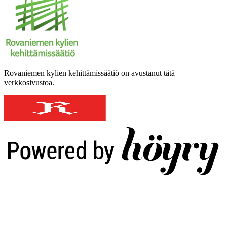
Rovaniemen kylien kehittämissäätiö on avustanut tätä
verkkosivustoa.
Digi- ja mainostoimisto Höyry Rovaniemi ja Oulu