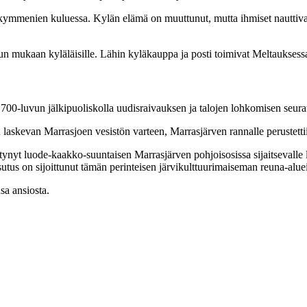
ymmenien kuluessa. Kylän elämä on muuttunut, mutta ihmiset nauttivat e
n mukaan kyläläisille. Lähin kyläkauppa ja posti toimivat Meltauksess
700-luvun jälkipuoliskolla uudisraivauksen ja talojen lohkomisen seur
skevan Marrasjoen vesistön varteen, Marrasjärven rannalle perustettiin 
nyt luode-kaakko-suuntaisen Marrasjärven pohjoisosissa sijaitsevalle loi
utus on sijoittunut tämän perinteisen järvikulttuurimaiseman reuna-aluei
sa ansiosta.