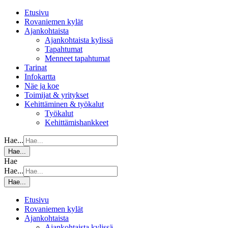
Etusivu
Rovaniemen kylät
Ajankohtaista
Ajankohtaista kylissä
Tapahtumat
Menneet tapahtumat
Tarinat
Infokartta
Näe ja koe
Toimijat & yritykset
Kehittäminen & työkalut
Työkalut
Kehittämishankkeet
Hae...
Hae...
Hae
Hae...
Hae...
Etusivu
Rovaniemen kylät
Ajankohtaista
Ajankohtaista kylissä