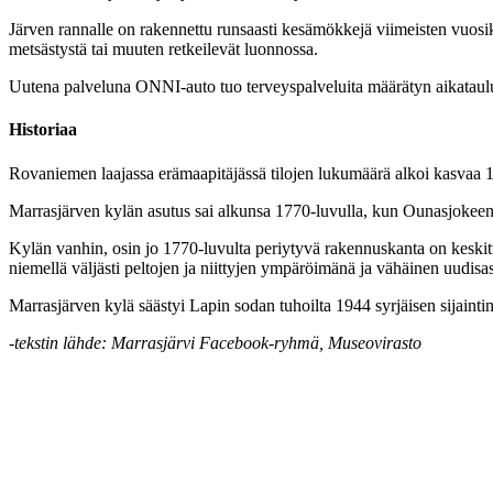
Järven rannalle on rakennettu runsaasti kesämökkejä viimeisten vuosik
metsästystä tai muuten retkeilevät luonnossa.
Uutena palveluna ONNI-auto tuo terveyspalveluita määrätyn aikataulu
Historiaa
Rovaniemen laajassa erämaapitäjässä tilojen lukumäärä alkoi kasvaa 1
Marrasjärven kylän asutus sai alkunsa 1770-luvulla, kun Ounasjokeen la
Kylän vanhin, osin jo 1770-luvulta periytyvä rakennuskanta on keskitty
niemellä väljästi peltojen ja niittyjen ympäröimänä ja vähäinen uudisas
Marrasjärven kylä säästyi Lapin sodan tuhoilta 1944 syrjäisen sijaintin
-tekstin lähde: Marrasjärvi Facebook-ryhmä, Museovirasto