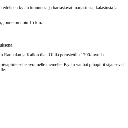
delleen kylän luonnosta ja harrastavat marjastusta, kalastusta ja
a, jonne on noin 15 km.
auksena.
Rauhalan ja Kallon tilat. Ollila perustettiin 1790-luvulla.
vapiirteiselle avoimelle niemelle. Kylän vanhat pihapiirit sijaitsevat
lle.