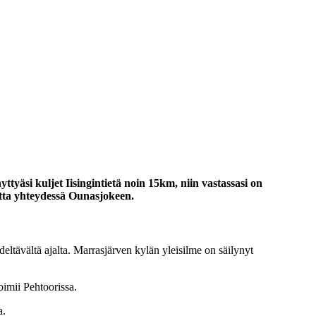
ttyäsi kuljet Iisingintietä noin 15km, niin vastassasi on
tta yhteydessä Ounasjokeen.
deltävältä ajalta. Marrasjärven kylän yleisilme on säilynyt
oimii Pehtoorissa.
a.