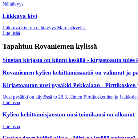
Nähtävyys
Liikkuva kivi
Liikkuva kivi on nähtävyys Marrasjärvellä.
Lue lisää
Tapahtuu Rovaniemen kylissä
Sinetän kirjasto on kiinni kesällä - kirjastoauto tulee
Rovaniemen kylien kehittämissäätiö on valinnut ja p
Kirjastoauton uusi pysäkki Pekkalaan - Pirttikosken 
Uusi pysäkki on käytössä to 26.3. lähtien Pirttikoskentien ja Jaakkola
Lue lisää
Kylien kehittämisjaoston uusi toimikausi on alkanut
Lue lisää