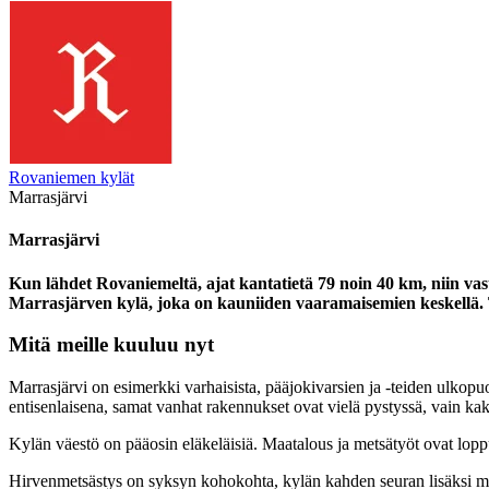
Rovaniemen kylät
Marrasjärvi
Marrasjärvi
Kun lähdet Rovaniemeltä, ajat kantatietä 79 noin 40 km,
niin va
Marrasjärven kylä,
joka on kauniiden vaaramaisemien keskellä.
Mitä meille kuuluu nyt
Marrasjärvi on esimerkki varhaisista, pääjokivarsien ja -teiden ulkopuo
entisenlaisena, samat vanhat rakennukset ovat vielä pystyssä, vain k
Kylän väestö on pääosin eläkeläisiä. Maatalous ja metsätyöt ovat lopp
Hirvenmetsästys on syksyn kohokohta, kylän kahden seuran lisäksi me