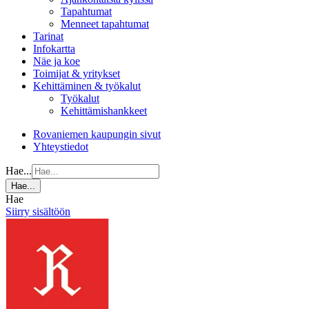
Tapahtumat
Menneet tapahtumat
Tarinat
Infokartta
Näe ja koe
Toimijat & yritykset
Kehittäminen & työkalut
Työkalut
Kehittämishankkeet
Rovaniemen kaupungin sivut
Yhteystiedot
Hae...
Hae...
Hae
Siirry sisältöön