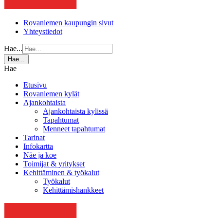
Rovaniemen kaupungin sivut
Yhteystiedot
Hae...
Hae...
Hae
Etusivu
Rovaniemen kylät
Ajankohtaista
Ajankohtaista kylissä
Tapahtumat
Menneet tapahtumat
Tarinat
Infokartta
Näe ja koe
Toimijat & yritykset
Kehittäminen & työkalut
Työkalut
Kehittämishankkeet