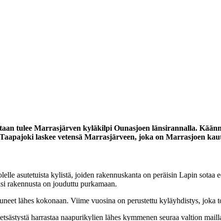
staan tulee Marrasjärven kyläkilpi Ounasjoen länsirannalla.
Käänny
Taapajoki laskee vetensä Marrasjärveen, joka on Marrasjoen kau
lelle asutetuista kylistä, joiden rakennuskanta on peräisin Lapin sotaa e
aksi rakennusta on jouduttu purkamaan.
uneet lähes kokonaan. Viime vuosina on perustettu kyläyhdistys, joka t
tsästystä harrastaa naapurikylien lähes kymmenen seuraa valtion maill