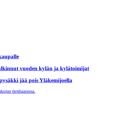
 kaupalle
alkinnut vuoden kylän ja kylätoimijat
pysäkki jää pois Yläkemijoella
nkujan tienhaarassa.