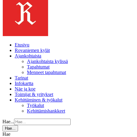
Etusivu
Rovaniemen kylät
Ajankohtaista
Ajankohtaista kylissä
Tapahtumat
Menneet tapahtumat
Tarinat
Infokartta
Näe ja koe
Toimijat & yritykset
Kehittäminen & työkalut
Työkalut
Kehittämishankkeet
Hae...
Hae...
Hae