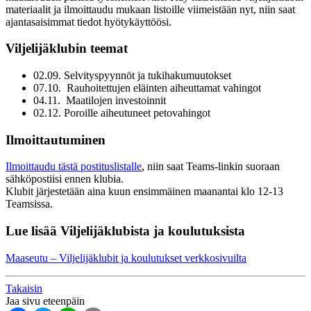
materiaalit ja ilmoittaudu mukaan listoille viimeistään nyt, niin saat
ajantasaisimmat tiedot hyötykäyttöösi.
Viljelijäklubin teemat
02.09. Selvityspyynnöt ja tukihakumuutokset
07.10. Rauhoitettujen eläinten aiheuttamat vahingot
04.11. Maatilojen investoinnit
02.12. Poroille aiheutuneet petovahingot
Ilmoittautuminen
Ilmoittaudu tästä postituslistalle
, niin saat Teams-linkin suoraan
sähköpostiisi ennen klubia.
Klubit järjestetään aina kuun ensimmäinen maanantai klo 12-13
Teamsissa.
Lue lisää Viljelijäklubista ja koulutuksista
Maaseutu – Viljelijäklubit ja koulutukset verkkosivuilta
Takaisin
Jaa sivu eteenpäin