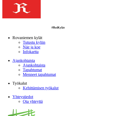
#RoiKylät
Rovaniemen kylät
Tutustu kyliin
Näe ja koe
Infokartta
Ajankohtaista
Ajankohtaista
Tapahtumat
Menneet tapahtumat
Työkalut
Kehittämisen työkalut
Yhteystiedot
Ota yhteyttä