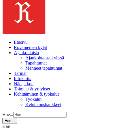
Etusivu
Rovaniemen kylät
Ajankohtaista
Ajankohtaista kylissä
Tapahtumat
Menneet tapahtumat
Tarinat
Infokartta
Näe ja koe
Toimijat & yritykset
Kehittäminen & työkalut
Työkalut
Kehittämishankkeet
Hae...
Hae...
Hae