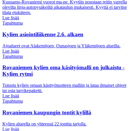
Kuusamo-Rovaniemi vuorot ma-pe. Kyytiin noustaan reitin varrella
olevilta linja-autopysäkeiltä aikataulun mukaisesti. Kyytiä ei tarvitse
tilata etukäteen.
Lue lisää
Tapahtuma
Kylien asiointiliikenne 2.6. alkaen
Ajoalueet ovat Alakemijoen, Ounasjoen ja Yläkemijoen alueilla.
Lue lisää
Tapahtuma
Rovaniemen kylien oma käsityömalli on julkaistu -
Kylien rytmi
Tutustu kylien omaan käsityötuotteen malliin ja lataa ilmaiset ohjeet
tai osta tarvikepaketti.
Lue lisää
Tapahtuma
Rovaniemen kaupungin tontit kylillä
Kylien alueella on yhteensä 22 tonttia tarjolla.
Lue lisää