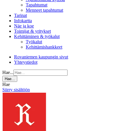
Tapahtumat
Menneet tapahtumat
Tarinat
Infokartta
Näe ja koe
Toimijat & yritykset
Kehittäminen & työkalut
Työkalut
Kehittämishankkeet
Rovaniemen kaupungin sivut
Yhteystiedot
Hae...
Hae...
Hae
Siirry sisältöön