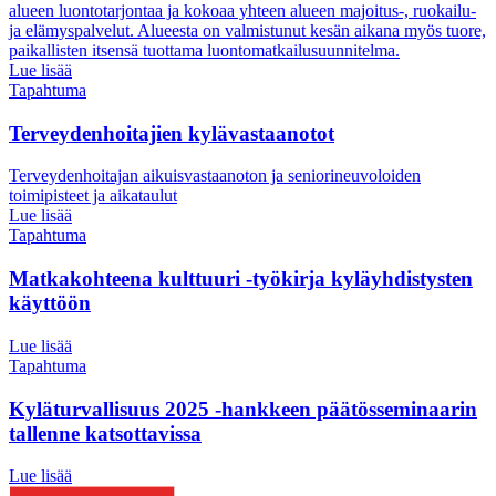
alueen luontotarjontaa ja kokoaa yhteen alueen majoitus-, ruokailu-
ja elämyspalvelut. Alueesta on valmistunut kesän aikana myös tuore,
paikallisten itsensä tuottama luontomatkailusuunnitelma.
Lue lisää
Tapahtuma
Terveydenhoitajien kylävastaanotot
Terveydenhoitajan aikuisvastaanoton ja seniorineuvoloiden
toimipisteet ja aikataulut
Lue lisää
Tapahtuma
Matkakohteena kulttuuri -työkirja kyläyhdistysten
käyttöön
Lue lisää
Tapahtuma
Kyläturvallisuus 2025 -hankkeen päätösseminaarin
tallenne katsottavissa
Lue lisää