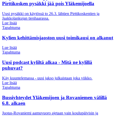
Pirttikosken pysäkki jää pois Yläkemijoella
Uusi pysäkki on käytössä to 26.3. lähtien Pirttikoskentien ja
Jaakkolankujan tienhaarassa.
Lue lisää
Tapahtuma
Kylien kehittämisjaoston uusi toimikausi on alkanut
Lue lisää
Tapahtuma
Uusi podcast kyliltä alkaa - Mitä ne kylillä
puhuvat?
Käy kuuntelemassa - uusi jakso julkaistaan joka viikko.
Lue lisää
Tapahtuma
Bussiyhteydet Yläkemijoen ja Rovaniemen välillä
6.8. alkaen
Juotas-Rovaniemi aamuvuoro ajetaan vain koulupäivisin ja