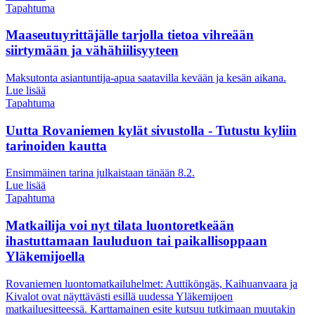
Tapahtuma
Maaseutuyrittäjälle tarjolla tietoa vihreään
siirtymään ja vähähiilisyyteen
Maksutonta asiantuntija-apua saatavilla kevään ja kesän aikana.
Lue lisää
Tapahtuma
Uutta Rovaniemen kylät sivustolla - Tutustu kyliin
tarinoiden kautta
Ensimmäinen tarina julkaistaan tänään 8.2.
Lue lisää
Tapahtuma
Matkailija voi nyt tilata luontoretkeään
ihastuttamaan lauluduon tai paikallisoppaan
Yläkemijoella
Rovaniemen luontomatkailuhelmet: Auttiköngäs, Kaihuanvaara ja
Kivalot ovat näyttävästi esillä uudessa Yläkemijoen
matkailuesitteessä. Karttamainen esite kutsuu tutkimaan muutakin