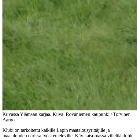
Kuvassa Ylämaan karjaa. Kuva: Rovaniemen kaupunki / Torvinen
Aarno
Klubi on tarkoitettu kaikille Lapin maatalousyrittäjille ja
maatalouden parissa työskenteleville. Käy katsomassa viljelijäklubin