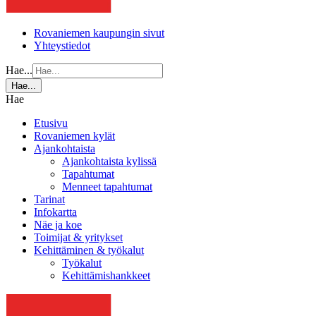
Rovaniemen kaupungin sivut
Yhteystiedot
Hae...
Hae...
Hae
Etusivu
Rovaniemen kylät
Ajankohtaista
Ajankohtaista kylissä
Tapahtumat
Menneet tapahtumat
Tarinat
Infokartta
Näe ja koe
Toimijat & yritykset
Kehittäminen & työkalut
Työkalut
Kehittämishankkeet