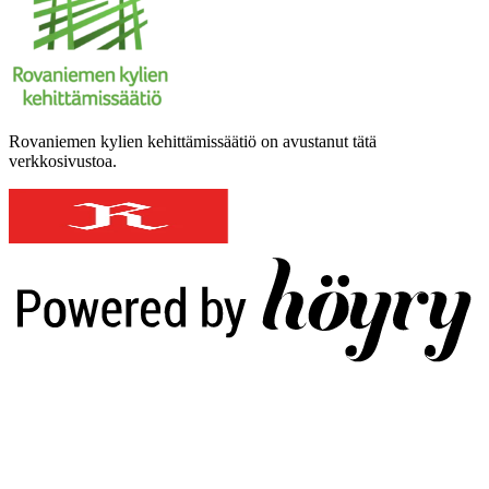
Rovaniemen kylien kehittämissäätiö on avustanut tätä
verkkosivustoa.
Digi- ja mainostoimisto Höyry Rovaniemi ja Oulu