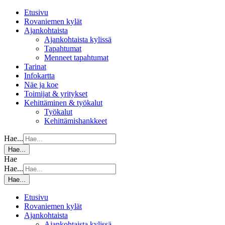
Etusivu
Rovaniemen kylät
Ajankohtaista
Ajankohtaista kylissä
Tapahtumat
Menneet tapahtumat
Tarinat
Infokartta
Näe ja koe
Toimijat & yritykset
Kehittäminen & työkalut
Työkalut
Kehittämishankkeet
Hae...
Hae...
Hae
Hae...
Hae...
Etusivu
Rovaniemen kylät
Ajankohtaista
Ajankohtaista kylissä