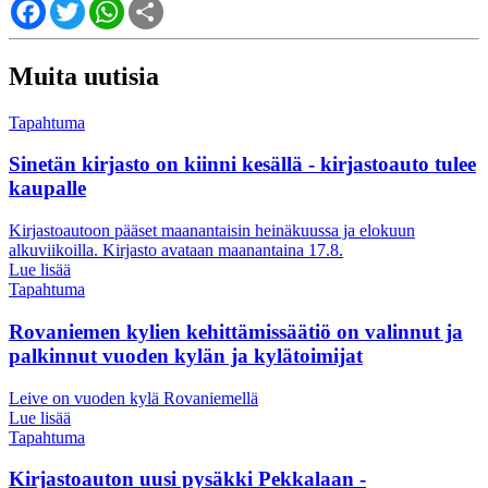
Facebook
Twitter
WhatsApp
Share
Muita uutisia
Tapahtuma
Sinetän kirjasto on kiinni kesällä - kirjastoauto tulee
kaupalle
Kirjastoautoon pääset maanantaisin heinäkuussa ja elokuun
alkuviikoilla. Kirjasto avataan maanantaina 17.8.
Lue lisää
Tapahtuma
Rovaniemen kylien kehittämissäätiö on valinnut ja
palkinnut vuoden kylän ja kylätoimijat
Leive on vuoden kylä Rovaniemellä
Lue lisää
Tapahtuma
Kirjastoauton uusi pysäkki Pekkalaan -