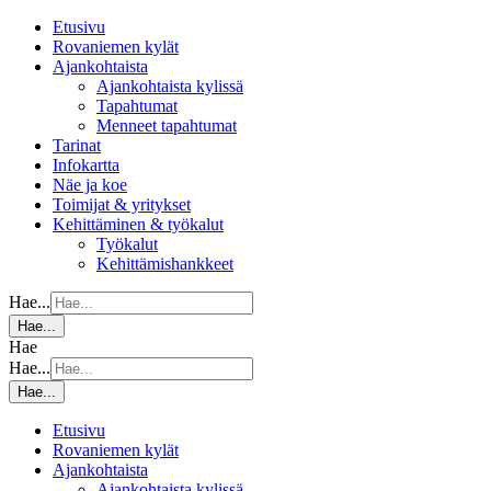
Etusivu
Rovaniemen kylät
Ajankohtaista
Ajankohtaista kylissä
Tapahtumat
Menneet tapahtumat
Tarinat
Infokartta
Näe ja koe
Toimijat & yritykset
Kehittäminen & työkalut
Työkalut
Kehittämishankkeet
Hae...
Hae...
Hae
Hae...
Hae...
Etusivu
Rovaniemen kylät
Ajankohtaista
Ajankohtaista kylissä