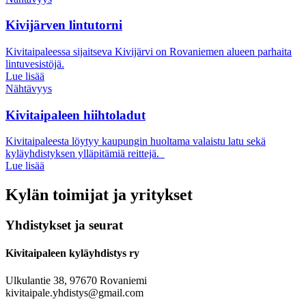
Kivijärven lintutorni
Kivitaipaleessa sijaitseva Kivijärvi on Rovaniemen alueen parhaita
lintuvesistöjä.
Lue lisää
Nähtävyys
Kivitaipaleen hiihtoladut
Kivitaipaleesta löytyy kaupungin huoltama valaistu latu sekä
kyläyhdistyksen ylläpitämiä reittejä.
Lue lisää
Kylän toimijat ja yritykset
Yhdistykset ja seurat
Kivitaipaleen kyläyhdistys ry
Ulkulantie 38, 97670 Rovaniemi
kivitaipale.yhdistys@gmail.com