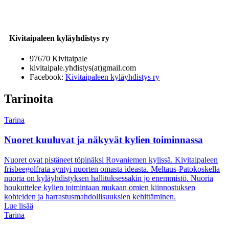
Kivitaipaleen kyläyhdistys ry
97670 Kivitaipale
kivitaipale.yhdistys(at)gmail.com
Facebook:
Kivitaipaleen kyläyhdistys ry
Tarinoita
Tarina
Nuoret kuuluvat ja näkyvät kylien toiminnassa
Nuoret ovat pistäneet töpinäksi Rovaniemen kylissä. Kivitaipaleen
frisbeegolfrata syntyi nuorten omasta ideasta. Meltaus-Patokoskella
nuoria on kyläyhdistyksen hallituksessakin jo enemmistö. Nuoria
houkuttelee kylien toimintaan mukaan omien kiinnostuksen
kohteiden ja harrastusmahdollisuuksien kehittäminen.
Lue lisää
Tarina