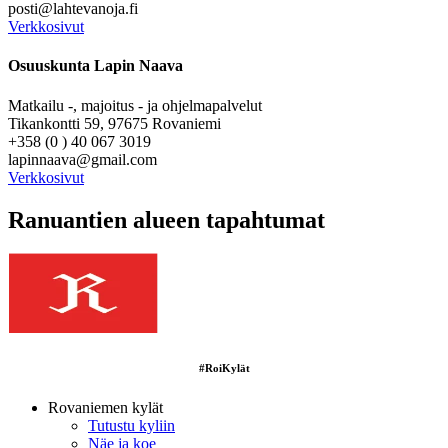
posti@lahtevanoja.fi
Verkkosivut
Osuuskunta Lapin Naava
Matkailu -, majoitus - ja ohjelmapalvelut
Tikankontti 59, 97675 Rovaniemi
+358 (0 ) 40 067 3019
lapinnaava@gmail.com
Verkkosivut
Ranuantien alueen tapahtumat
#RoiKylät
Rovaniemen kylät
Tutustu kyliin
Näe ja koe