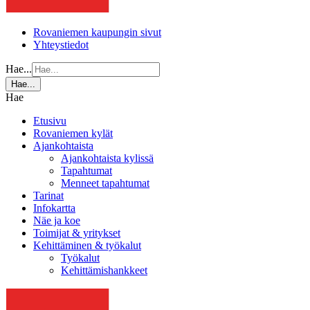
Rovaniemen kaupungin sivut
Yhteystiedot
Hae...
Hae...
Hae
Etusivu
Rovaniemen kylät
Ajankohtaista
Ajankohtaista kylissä
Tapahtumat
Menneet tapahtumat
Tarinat
Infokartta
Näe ja koe
Toimijat & yritykset
Kehittäminen & työkalut
Työkalut
Kehittämishankkeet