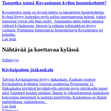
Tunnetko nämä Rovaniemen kylien luontokohteet?
Rovaniemen seutu on täynnä tuttuja ja rakastettuja luontokohteita.
Kylistä löytyy kuitenkin myös paljon tuntemattomia helmiä, joiden
maisemat voivat olla ihan uudet. Suuntaatpa sitten mihin tahansa
viidestä kyläalueesta, hienoja ja erilaisia retkipaikkoja löytyy
varmasti. Poimimme kiinnostavia luontotärppejä Rovaniemen eri
kulmilta.
Lue lisää
Nähtävää ja koettavaa kylässä
Nähtävyys
Kivitaipaleen jääkaukalo
Talvisin Kivitaipaleesta löytyy jääkaukalo. Kaukalo sijaitsee
Kivitaipaleen kylätalon vieressä osoitteessa Perungantie 11.
Jääkaukaloa käyttävät kevättalvella päivisin myös päiväkodin lapset
sekä Taipaleen koulun oppilaat. Iltaisin ja viikonloppuisin kaukaloon
kokoontuu pienempiä ja isompia luistelijoita. Kaukalossa on iltaisin
mahdollisuus valaistukseen.
Lue lisää
Nähtävyys