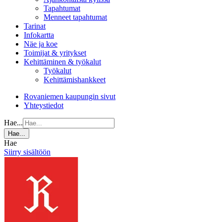
Tapahtumat
Menneet tapahtumat
Tarinat
Infokartta
Näe ja koe
Toimijat & yritykset
Kehittäminen & työkalut
Työkalut
Kehittämishankkeet
Rovaniemen kaupungin sivut
Yhteystiedot
Hae...
Hae...
Hae
Siirry sisältöön