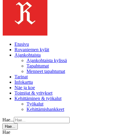
Etusivu
Rovaniemen kylät
Ajankohtaista
Ajankohtaista kylissä
Tapahtumat
Menneet tapahtumat
Tarinat
Infokartta
Näe ja koe
Toimijat & yritykset
Kehittäminen & työkalut
Työkalut
Kehittämishankkeet
Hae...
Hae...
Hae