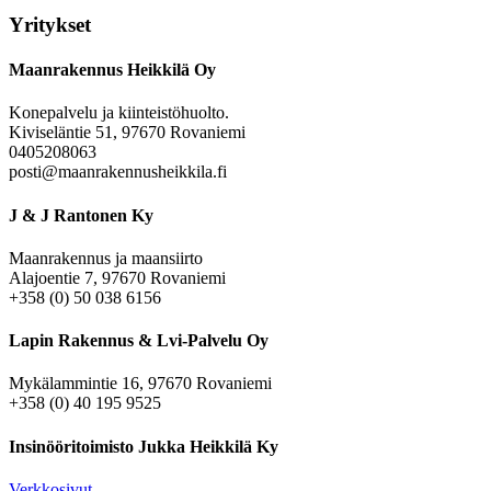
Yritykset
Maanrakennus Heikkilä Oy
Konepalvelu ja kiinteistöhuolto.
Kiviseläntie 51, 97670 Rovaniemi
0405208063
posti@maanrakennusheikkila.fi
J & J Rantonen Ky
Maanrakennus ja maansiirto
Alajoentie 7, 97670 Rovaniemi
+358 (0) 50 038 6156
Lapin Rakennus & Lvi-Palvelu Oy
Mykälammintie 16, 97670 Rovaniemi
+358 (0) 40 195 9525
Insinööritoimisto Jukka Heikkilä Ky
Verkkosivut