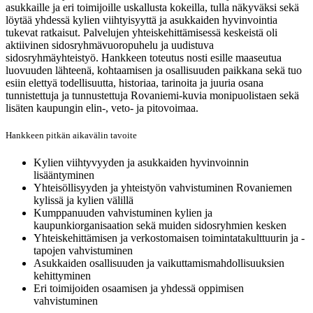
asukkaille ja eri toimijoille uskallusta kokeilla, tulla näkyväksi sekä
löytää yhdessä kylien viihtyisyyttä ja asukkaiden hyvinvointia
tukevat ratkaisut. Palvelujen yhteiskehittämisessä keskeistä oli
aktiivinen sidosryhmävuoropuhelu ja uudistuva
sidosryhmäyhteistyö.
Hankkeen toteutus nosti esille maaseutua
luovuuden lähteenä, kohtaamisen ja osallisuuden paikkana sekä tuo
esiin elettyä todellisuutta, historiaa, tarinoita ja juuria osana
tunnistettuja ja tunnustettuja Rovaniemi-kuvia monipuolistaen sekä
lisäten kaupungin elin-, veto- ja pitovoimaa.
Hankkeen pitkän aikavälin tavoite
Kylien viihtyvyyden ja asukkaiden hyvinvoinnin
lisääntyminen
Yhteisöllisyyden ja yhteistyön vahvistuminen Rovaniemen
kylissä ja kylien välillä
Kumppanuuden vahvistuminen kylien ja
kaupunkiorganisaation sekä muiden sidosryhmien kesken
Yhteiskehittämisen ja verkostomaisen toimintatakulttuurin ja -
tapojen vahvistuminen
Asukkaiden osallisuuden ja vaikuttamismahdollisuuksien
kehittyminen
Eri toimijoiden osaamisen ja yhdessä oppimisen
vahvistuminen