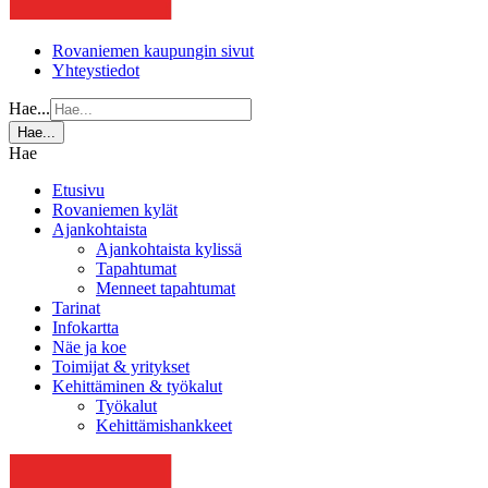
Rovaniemen kaupungin sivut
Yhteystiedot
Hae...
Hae...
Hae
Etusivu
Rovaniemen kylät
Ajankohtaista
Ajankohtaista kylissä
Tapahtumat
Menneet tapahtumat
Tarinat
Infokartta
Näe ja koe
Toimijat & yritykset
Kehittäminen & työkalut
Työkalut
Kehittämishankkeet