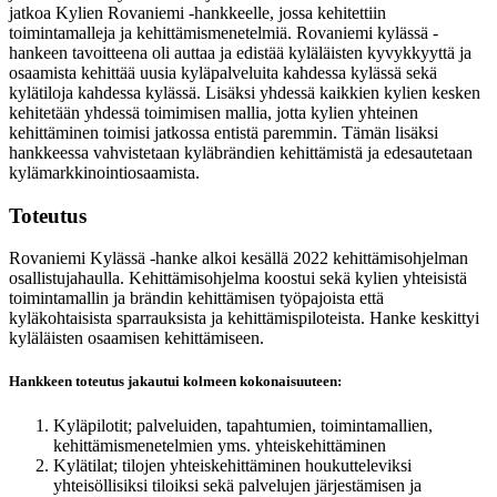
jatkoa Kylien Rovaniemi -hankkeelle, jossa kehitettiin
toimintamalleja ja kehittämismenetelmiä. Rovaniemi kylässä -
hankeen tavoitteena oli auttaa ja edistää kyläläisten kyvykkyyttä ja
osaamista kehittää uusia kyläpalveluita kahdessa kylässä sekä
kylätiloja kahdessa kylässä. Lisäksi yhdessä kaikkien kylien kesken
kehitetään yhdessä toimimisen mallia, jotta kylien yhteinen
kehittäminen toimisi jatkossa entistä paremmin. Tämän lisäksi
hankkeessa vahvistetaan kyläbrändien kehittämistä ja edesautetaan
kylämarkkinointiosaamista.
Toteutus
Rovaniemi Kylässä -hanke alkoi kesällä 2022 kehittämisohjelman
osallistujahaulla. Kehittämisohjelma koostui sekä kylien yhteisistä
toimintamallin ja brändin kehittämisen työpajoista että
kyläkohtaisista sparrauksista ja kehittämispiloteista. Hanke keskittyi
kyläläisten osaamisen kehittämiseen.
Hankkeen toteutus jakautui kolmeen kokonaisuuteen:
Kyläpilotit; palveluiden, tapahtumien, toimintamallien,
kehittämismenetelmien yms. yhteiskehittäminen
Kylätilat; tilojen yhteiskehittäminen houkutteleviksi
yhteisöllisiksi tiloiksi sekä palvelujen järjestämisen ja