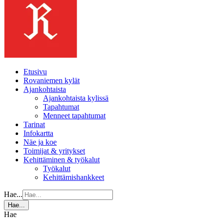
Etusivu
Rovaniemen kylät
Ajankohtaista
Ajankohtaista kylissä
Tapahtumat
Menneet tapahtumat
Tarinat
Infokartta
Näe ja koe
Toimijat & yritykset
Kehittäminen & työkalut
Työkalut
Kehittämishankkeet
Hae...
Hae...
Hae