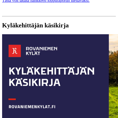
Tästä voit ladata hankkeen loppuraportin luettavaksi.
Kyläkehittäjän käsikirja