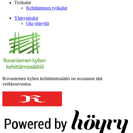
Työkalut
Kehittämisen työkalut
Yhteystiedot
Ota yhteyttä
Rovaniemen kylien kehittämissäätiö on avustanut tätä
verkkosivustoa.
Digi- ja mainostoimisto Höyry Rovaniemi ja Oulu