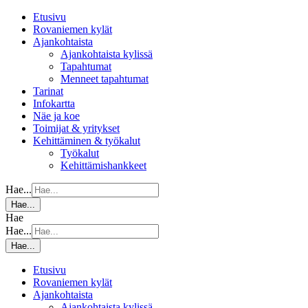
Etusivu
Rovaniemen kylät
Ajankohtaista
Ajankohtaista kylissä
Tapahtumat
Menneet tapahtumat
Tarinat
Infokartta
Näe ja koe
Toimijat & yritykset
Kehittäminen & työkalut
Työkalut
Kehittämishankkeet
Hae...
Hae...
Hae
Hae...
Hae...
Etusivu
Rovaniemen kylät
Ajankohtaista
Ajankohtaista kylissä