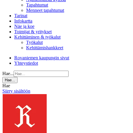
Tapahtumat
Menneet tapahtumat
Tarinat
Infokartta
Näe ja koe
Toimijat & yritykset
Kehittäminen & työkalut
Työkalut
Kehittämishankkeet
Rovaniemen kaupungin sivut
Yhteystiedot
Hae...
Hae...
Hae
Siirry sisältöön