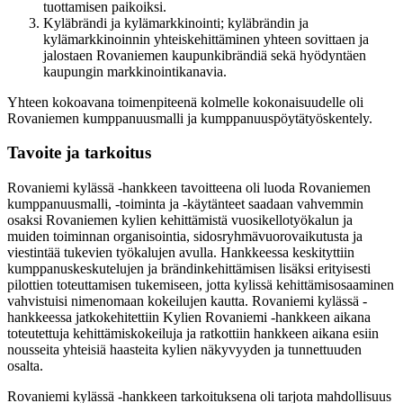
tuottamisen paikoiksi.
Kyläbrändi ja kylämarkkinointi; kyläbrändin ja
kylämarkkinoinnin yhteiskehittäminen yhteen sovittaen ja
jalostaen Rovaniemen kaupunkibrändiä sekä hyödyntäen
kaupungin markkinointikanavia.
Yhteen kokoavana toimenpiteenä kolmelle kokonaisuudelle oli
Rovaniemen kumppanuusmalli ja kumppanuuspöytätyöskentely.
Tavoite ja tarkoitus
Rovaniemi kylässä -hankkeen tavoitteena oli luoda Rovaniemen
kumppanuusmalli, -toiminta ja -käytänteet saadaan vahvemmin
osaksi Rovaniemen kylien kehittämistä vuosikellotyökalun ja
muiden toiminnan organisointia, sidosryhmävuorovaikutusta ja
viestintää tukevien työkalujen avulla. Hankkeessa keskityttiin
kumppanuskeskutelujen ja brändinkehittämisen lisäksi erityisesti
pilottien toteuttamisen tukemiseen, jotta kylissä kehittämisosaaminen
vahvistuisi nimenomaan kokeilujen kautta. Rovaniemi kylässä -
hankkeessa jatkokehitettiin Kylien Rovaniemi -hankkeen aikana
toteutettuja kehittämiskokeiluja ja ratkottiin hankkeen aikana esiin
nousseita yhteisiä haasteita kylien näkyvyyden ja tunnettuuden
osalta.
Rovaniemi kylässä -hankkeen tarkoituksena oli tarjota mahdollisuus