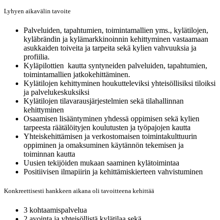
Lyhyen aikavälin tavoite
Palveluiden, tapahtumien, toimintamallien yms., kylätilojen,
kyläbrändin ja kylämarkkinoinnin kehittyminen vastaamaan
asukkaiden toiveita ja tarpeita sekä kylien vahvuuksia ja
profiilia.
Kyläpilottien kautta syntyneiden palveluiden, tapahtumien,
toimintamallien jatkokehittäminen.
Kylätilojen kehittyminen houkutteleviksi yhteisöllisiksi tiloiksi
ja palvelukeskuksiksi
Kylätilojen tilavarausjärjestelmien sekä tilahallinnan
kehittyminen
Osaamisen lisääntyminen yhdessä oppimisen sekä kylien
tarpeesta räätälöityjen koulutusten ja työpajojen kautta
Yhteiskehittämisen ja verkostomaisen toimintakulttuurin
oppiminen ja omaksuminen käytännön tekemisen ja
toiminnan kautta
Uusien tekijöiden mukaan saaminen kylätoimintaa
Positiivisen ilmapiirin ja kehittämiskierteen vahvistuminen
Konkreettisesti hankkeen aikana oli tavoitteena kehittää
3 kohtaamispalvelua
2 avointa ja yhteisöllistä kylätilaa sekä