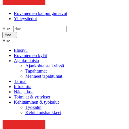
Rovaniemen kaupungin sivut
Yhteystiedot
Hae...
Hae...
Hae
Etusivu
Rovaniemen kylät
Ajankohtaista
Ajankohtaista kylissä
Tapahtumat
Menneet tapahtumat
Tarinat
Infokartta
Näe ja koe
Toimijat & yritykset
Kehittäminen & työkalut
Työkalut
Kehittämishankkeet