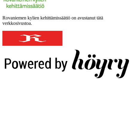
Rovaniemen kylien kehittämissäätiö on avustanut tätä
verkkosivustoa.
Digi- ja mainostoimisto Höyry Rovaniemi ja Oulu