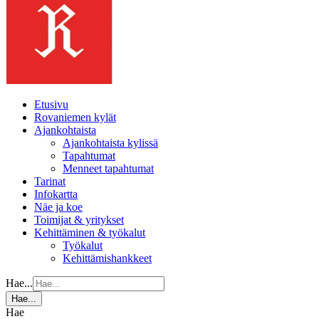
Etusivu
Rovaniemen kylät
Ajankohtaista
Ajankohtaista kylissä
Tapahtumat
Menneet tapahtumat
Tarinat
Infokartta
Näe ja koe
Toimijat & yritykset
Kehittäminen & työkalut
Työkalut
Kehittämishankkeet
Hae...
Hae...
Hae