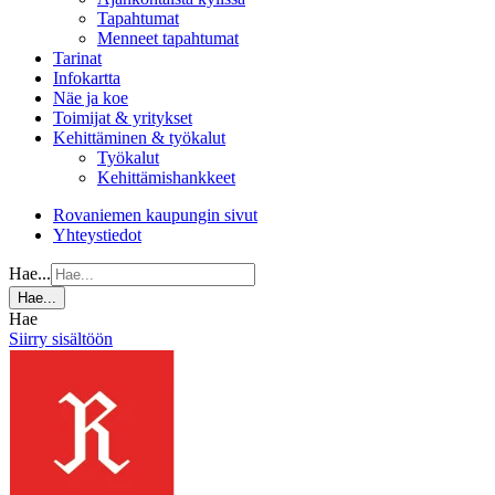
Tapahtumat
Menneet tapahtumat
Tarinat
Infokartta
Näe ja koe
Toimijat & yritykset
Kehittäminen & työkalut
Työkalut
Kehittämishankkeet
Rovaniemen kaupungin sivut
Yhteystiedot
Hae...
Hae...
Hae
Siirry sisältöön