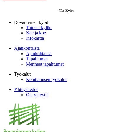
#RoiKylät
Rovaniemen kylät
Tutustu kyliin
Näe ja koe
Infokartta
Ajankohtaista
Ajankohtaista
Tapahtumat
Menneet tapahtumat
Työkalut
Kehittämisen työkalut
Yhteystiedot
Ota yhteyttä