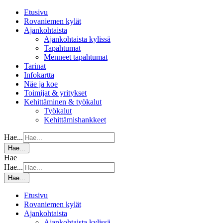
Etusivu
Rovaniemen kylät
Ajankohtaista
Ajankohtaista kylissä
Tapahtumat
Menneet tapahtumat
Tarinat
Infokartta
Näe ja koe
Toimijat & yritykset
Kehittäminen & työkalut
Työkalut
Kehittämishankkeet
Hae...
Hae...
Hae
Hae...
Hae...
Etusivu
Rovaniemen kylät
Ajankohtaista
Ajankohtaista kylissä