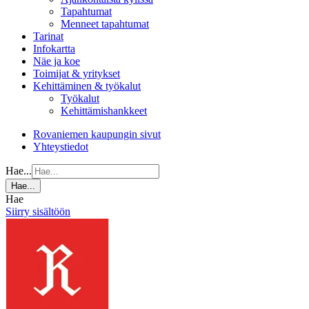
Tapahtumat
Menneet tapahtumat
Tarinat
Infokartta
Näe ja koe
Toimijat & yritykset
Kehittäminen & työkalut
Työkalut
Kehittämishankkeet
Rovaniemen kaupungin sivut
Yhteystiedot
Hae...
Hae...
Hae
Siirry sisältöön