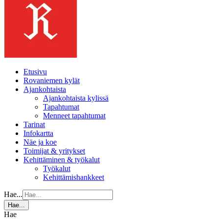
Etusivu
Rovaniemen kylät
Ajankohtaista
Ajankohtaista kylissä
Tapahtumat
Menneet tapahtumat
Tarinat
Infokartta
Näe ja koe
Toimijat & yritykset
Kehittäminen & työkalut
Työkalut
Kehittämishankkeet
Hae...
Hae...
Hae