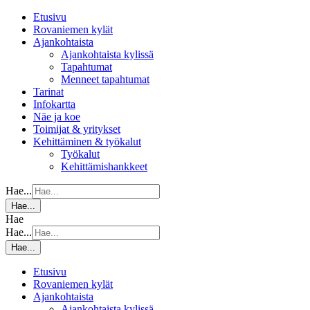
Etusivu
Rovaniemen kylät
Ajankohtaista
Ajankohtaista kylissä
Tapahtumat
Menneet tapahtumat
Tarinat
Infokartta
Näe ja koe
Toimijat & yritykset
Kehittäminen & työkalut
Työkalut
Kehittämishankkeet
Hae...
Hae...
Hae
Hae...
Hae...
Etusivu
Rovaniemen kylät
Ajankohtaista
Ajankohtaista kylissä