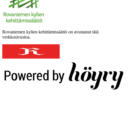
Rovaniemen kylien kehittämissäätiö on avustanut tätä
verkkosivustoa.
Digi- ja mainostoimisto Höyry Rovaniemi ja Oulu