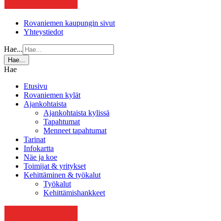
Rovaniemen kaupungin sivut
Yhteystiedot
Hae...
Hae...
Hae
Etusivu
Rovaniemen kylät
Ajankohtaista
Ajankohtaista kylissä
Tapahtumat
Menneet tapahtumat
Tarinat
Infokartta
Näe ja koe
Toimijat & yritykset
Kehittäminen & työkalut
Työkalut
Kehittämishankkeet