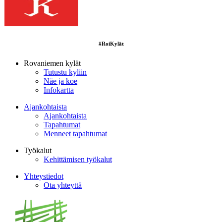
#RoiKylät
Rovaniemen kylät
Tutustu kyliin
Näe ja koe
Infokartta
Ajankohtaista
Ajankohtaista
Tapahtumat
Menneet tapahtumat
Työkalut
Kehittämisen työkalut
Yhteystiedot
Ota yhteyttä