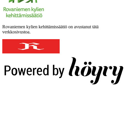
Rovaniemen kylien kehittämissäätiö on avustanut tätä
verkkosivustoa.
Digi- ja mainostoimisto Höyry Rovaniemi ja Oulu