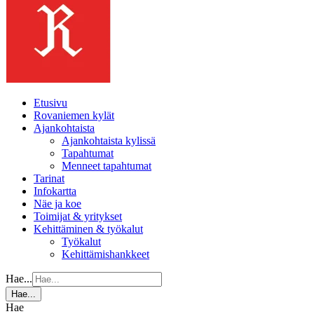
Etusivu
Rovaniemen kylät
Ajankohtaista
Ajankohtaista kylissä
Tapahtumat
Menneet tapahtumat
Tarinat
Infokartta
Näe ja koe
Toimijat & yritykset
Kehittäminen & työkalut
Työkalut
Kehittämishankkeet
Hae...
Hae...
Hae