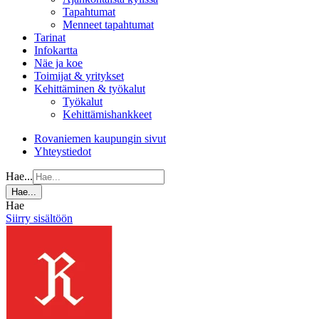
Tapahtumat
Menneet tapahtumat
Tarinat
Infokartta
Näe ja koe
Toimijat & yritykset
Kehittäminen & työkalut
Työkalut
Kehittämishankkeet
Rovaniemen kaupungin sivut
Yhteystiedot
Hae...
Hae...
Hae
Siirry sisältöön