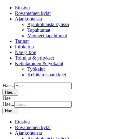
Etusivu
Rovaniemen kylät
Ajankohtaista
Ajankohtaista kylissä
Tapahtumat
Menneet tapahtumat
Tarinat
Infokartta
Näe ja koe
Toimijat & yritykset
Kehittäminen & työkalut
Työkalut
Kehittämishankkeet
Hae...
Hae...
Hae
Hae...
Hae...
Etusivu
Rovaniemen kylät
Ajankohtaista
Ajankohtaista kylissä