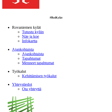
#RoiKylät
Rovaniemen kylät
Tutustu kyliin
Näe ja koe
Infokartta
Ajankohtaista
Ajankohtaista
Tapahtumat
Menneet tapahtumat
Työkalut
Kehittämisen työkalut
Yhteystiedot
Ota yhteyttä