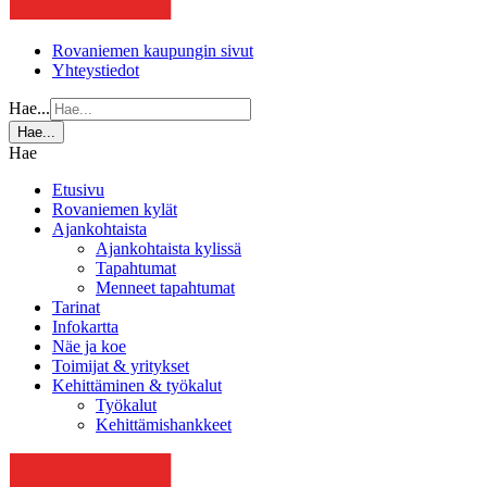
Rovaniemen kaupungin sivut
Yhteystiedot
Hae...
Hae...
Hae
Etusivu
Rovaniemen kylät
Ajankohtaista
Ajankohtaista kylissä
Tapahtumat
Menneet tapahtumat
Tarinat
Infokartta
Näe ja koe
Toimijat & yritykset
Kehittäminen & työkalut
Työkalut
Kehittämishankkeet