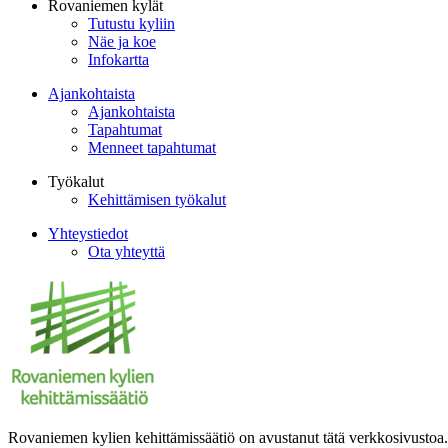
Rovaniemen kylät
Tutustu kyliin
Näe ja koe
Infokartta
Ajankohtaista
Ajankohtaista
Tapahtumat
Menneet tapahtumat
Työkalut
Kehittämisen työkalut
Yhteystiedot
Ota yhteyttä
Rovaniemen kylien kehittämissäätiö on avustanut tätä verkkosivustoa.