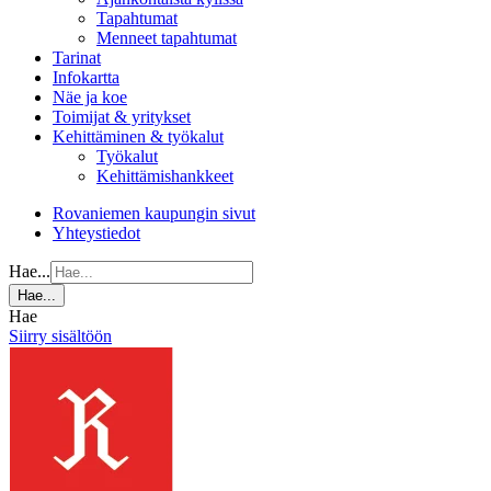
Tapahtumat
Menneet tapahtumat
Tarinat
Infokartta
Näe ja koe
Toimijat & yritykset
Kehittäminen & työkalut
Työkalut
Kehittämishankkeet
Rovaniemen kaupungin sivut
Yhteystiedot
Hae...
Hae...
Hae
Siirry sisältöön