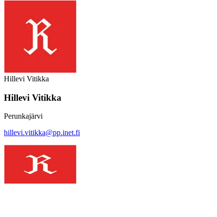
Hillevi Vitikka
Hillevi Vitikka
Perunkajärvi
hillevi.vitikka@pp.inet.fi