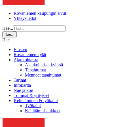
Rovaniemen kaupungin sivut
Yhteystiedot
Hae...
Hae...
Hae
Etusivu
Rovaniemen kylät
Ajankohtaista
Ajankohtaista kylissä
Tapahtumat
Menneet tapahtumat
Tarinat
Infokartta
Näe ja koe
Toimijat & yritykset
Kehittäminen & työkalut
Työkalut
Kehittämishankkeet