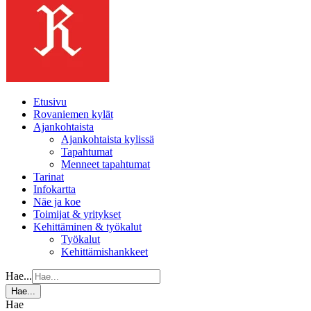
Etusivu
Rovaniemen kylät
Ajankohtaista
Ajankohtaista kylissä
Tapahtumat
Menneet tapahtumat
Tarinat
Infokartta
Näe ja koe
Toimijat & yritykset
Kehittäminen & työkalut
Työkalut
Kehittämishankkeet
Hae...
Hae...
Hae