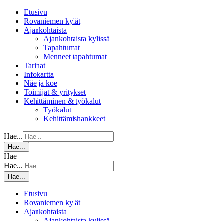
Etusivu
Rovaniemen kylät
Ajankohtaista
Ajankohtaista kylissä
Tapahtumat
Menneet tapahtumat
Tarinat
Infokartta
Näe ja koe
Toimijat & yritykset
Kehittäminen & työkalut
Työkalut
Kehittämishankkeet
Hae...
Hae...
Hae
Hae...
Hae...
Etusivu
Rovaniemen kylät
Ajankohtaista
Ajankohtaista kylissä