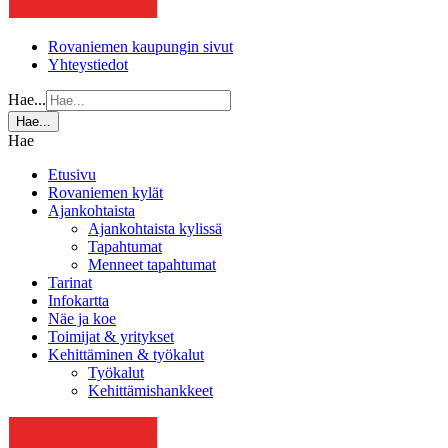
Rovaniemen kaupungin sivut
Yhteystiedot
Hae...
Hae...
Hae
Etusivu
Rovaniemen kylät
Ajankohtaista
Ajankohtaista kylissä
Tapahtumat
Menneet tapahtumat
Tarinat
Infokartta
Näe ja koe
Toimijat & yritykset
Kehittäminen & työkalut
Työkalut
Kehittämishankkeet