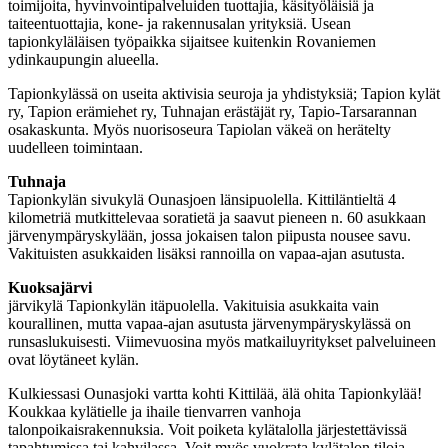
toimijoita, hyvinvointipalveluiden tuottajia, käsityöläisiä ja
taiteentuottajia, kone- ja rakennusalan yrityksiä. Usean
tapionkyläläisen työpaikka sijaitsee kuitenkin Rovaniemen
ydinkaupungin alueella.
Tapionkylässä on useita aktivisia seuroja ja yhdistyksiä; Tapion kylät
ry, Tapion erämiehet ry, Tuhnajan erästäjät ry, Tapio-Tarsarannan
osakaskunta. Myös nuorisoseura Tapiolan väkeä on herätelty
uudelleen toimintaan.
Tuhnaja
Tapionkylän sivukylä Ounasjoen länsipuolella. Kittiläntieltä 4
kilometriä mutkittelevaa soratietä ja saavut pieneen n. 60 asukkaan
järvenympäryskylään, jossa jokaisen talon piipusta nousee savu.
Vakituisten asukkaiden lisäksi rannoilla on vapaa-ajan asutusta.
Kuoksajärvi
järvikylä Tapionkylän itäpuolella. Vakituisia asukkaita vain
kourallinen, mutta vapaa-ajan asutusta järvenympäryskylässä on
runsaslukuisesti. Viimevuosina myös matkailuyritykset palveluineen
ovat löytäneet kylän.
Kulkiessasi Ounasjoki vartta kohti Kittilää, älä ohita Tapionkylää!
Koukkaa kylätielle ja ihaile tienvarren vanhoja
talonpoikaisrakennuksia. Voit poiketa kylätalolla järjestettävissä
tapahtumissa tai kahvilassa. Voit myös vuokrata kylätalon tiloja