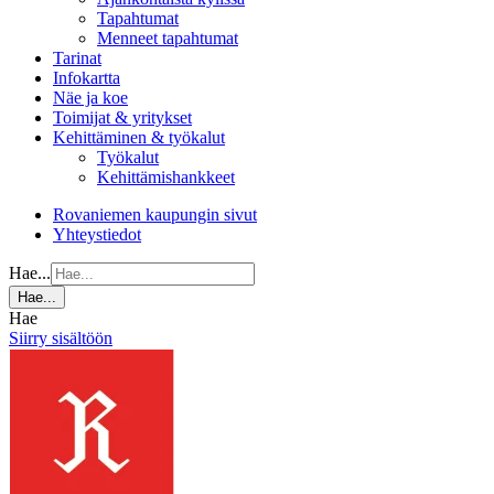
Tapahtumat
Menneet tapahtumat
Tarinat
Infokartta
Näe ja koe
Toimijat & yritykset
Kehittäminen & työkalut
Työkalut
Kehittämishankkeet
Rovaniemen kaupungin sivut
Yhteystiedot
Hae...
Hae...
Hae
Siirry sisältöön