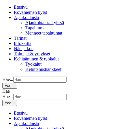
Etusivu
Rovaniemen kylät
Ajankohtaista
Ajankohtaista kylissä
Tapahtumat
Menneet tapahtumat
Tarinat
Infokartta
Näe ja koe
Toimijat & yritykset
Kehittäminen & työkalut
Työkalut
Kehittämishankkeet
Hae...
Hae...
Hae
Hae...
Hae...
Etusivu
Rovaniemen kylät
Ajankohtaista
Ajankohtaista kylissä