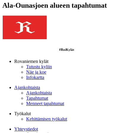
Ala-Ounasjoen alueen tapahtumat
#RoiKylät
Rovaniemen kylät
Tutustu kyliin
Näe ja koe
Infokartta
Ajankohtaista
Ajankohtaista
Tapahtumat
Menneet tapahtumat
Työkalut
Kehittämisen työkalut
Yhteystiedot