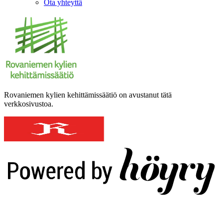
Ota yhteyttä
Rovaniemen kylien kehittämissäätiö on avustanut tätä
verkkosivustoa.
Digi- ja mainostoimisto Höyry Rovaniemi ja Oulu