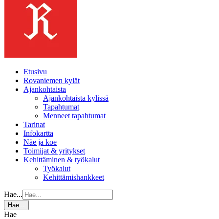
Etusivu
Rovaniemen kylät
Ajankohtaista
Ajankohtaista kylissä
Tapahtumat
Menneet tapahtumat
Tarinat
Infokartta
Näe ja koe
Toimijat & yritykset
Kehittäminen & työkalut
Työkalut
Kehittämishankkeet
Hae...
Hae...
Hae