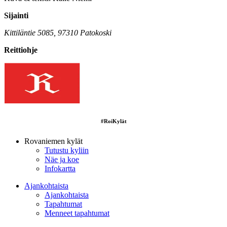
Sijainti
Kittiläntie 5085, 97310 Patokoski
Reittiohje
#RoiKylät
Rovaniemen kylät
Tutustu kyliin
Näe ja koe
Infokartta
Ajankohtaista
Ajankohtaista
Tapahtumat
Menneet tapahtumat