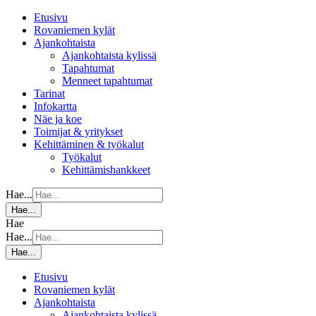
Etusivu
Rovaniemen kylät
Ajankohtaista
Ajankohtaista kylissä
Tapahtumat
Menneet tapahtumat
Tarinat
Infokartta
Näe ja koe
Toimijat & yritykset
Kehittäminen & työkalut
Työkalut
Kehittämishankkeet
Hae...
Hae...
Hae
Hae...
Hae...
Etusivu
Rovaniemen kylät
Ajankohtaista
Ajankohtaista kylissä