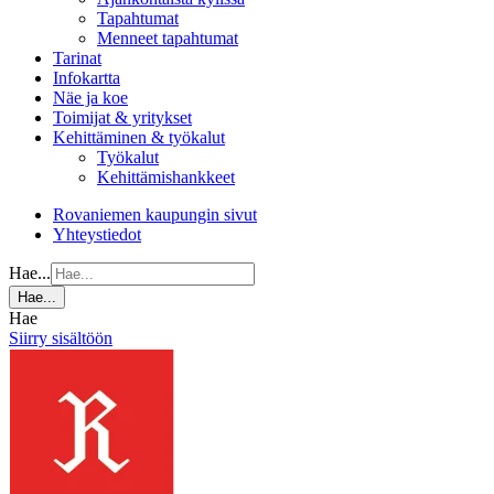
Tapahtumat
Menneet tapahtumat
Tarinat
Infokartta
Näe ja koe
Toimijat & yritykset
Kehittäminen & työkalut
Työkalut
Kehittämishankkeet
Rovaniemen kaupungin sivut
Yhteystiedot
Hae...
Hae...
Hae
Siirry sisältöön