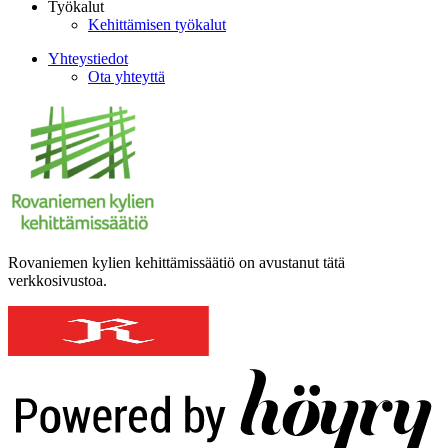
Työkalut
Kehittämisen työkalut
Yhteystiedot
Ota yhteyttä
Rovaniemen kylien kehittämissäätiö on avustanut tätä
verkkosivustoa.
Digi- ja mainostoimisto Höyry Rovaniemi ja Oulu