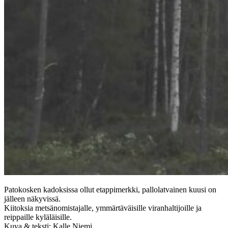
Patokosken kadoksissa ollut etappimerkki, pallolatvainen kuusi on
jälleen näkyvissä.
Kiitoksia metsänomistajalle, ymmärtäväisille viranhaltijoille ja
reippaille kyläläisille.
Kuva & teksti: Kalle Niemi