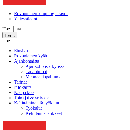
Rovaniemen kaupungin sivut
Yhteystiedot
Hae...
Hae...
Hae
Etusivu
Rovaniemen kylät
Ajankohtaista
Ajankohtaista kylissä
Tapahtumat
Menneet tapahtumat
Tarinat
Infokartta
Näe ja koe
Toimijat & yritykset
Kehittäminen & työkalut
Työkalut
Kehittämishankkeet