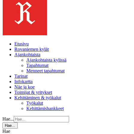
Etusivu
Rovaniemen kylät
Ajankohtaista
Ajankohtaista kylissä
Tapahtumat
Menneet tapahtumat
Tarinat
Infokartta
Näe ja koe
Toimijat & yritykset
Kehittäminen & työkalut
Työkalut
Kehittämishankkeet
Hae...
Hae...
Hae