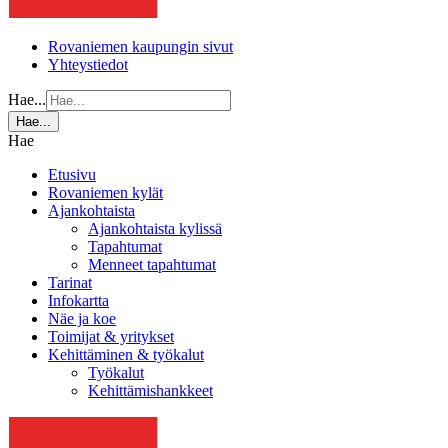
Rovaniemen kaupungin sivut
Yhteystiedot
Hae...
Hae...
Hae
Etusivu
Rovaniemen kylät
Ajankohtaista
Ajankohtaista kylissä
Tapahtumat
Menneet tapahtumat
Tarinat
Infokartta
Näe ja koe
Toimijat & yritykset
Kehittäminen & työkalut
Työkalut
Kehittämishankkeet