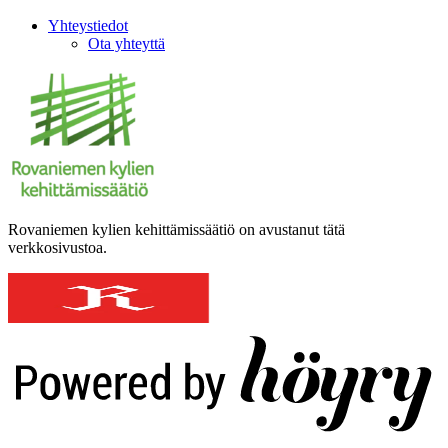
Yhteystiedot
Ota yhteyttä
Rovaniemen kylien kehittämissäätiö on avustanut tätä
verkkosivustoa.
Digi- ja mainostoimisto Höyry Rovaniemi ja Oulu