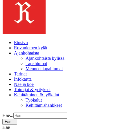
Etusivu
Rovaniemen kylät
Ajankohtaista
Ajankohtaista kylissä
Tapahtumat
Menneet tapahtumat
Tarinat
Infokartta
Näe ja koe
Toimijat & yritykset
Kehittäminen & työkalut
Työkalut
Kehittämishankkeet
Hae...
Hae...
Hae