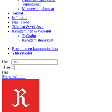
Tapahtumat
Menneet tapahtumat
Tarinat
Infokartta
Näe ja koe
Toimijat & yritykset
Kehittäminen & työkalut
Työkalut
Kehittämishankkeet
Rovaniemen kaupungin sivut
Yhteystiedot
Hae...
Hae...
Hae
Siirry sisältöön