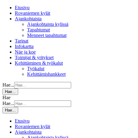
Etusivu
Rovaniemen kylät
Ajankohtaista
Ajankohtaista kylissä
Tapahtumat
Menneet tapahtumat
Tarinat
Infokartta
Näe ja koe
Toimijat & yritykset
Kehittäminen & työkalut
Työkalut
Kehittämishankkeet
Hae...
Hae...
Hae
Hae...
Hae...
Etusivu
Rovaniemen kylät
Ajankohtaista
Ajankohtaista kylissä