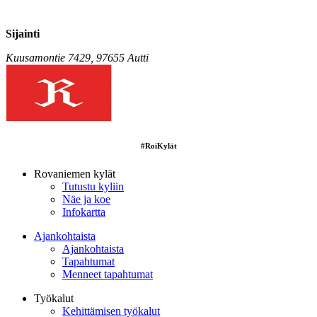
Sijainti
Kuusamontie 7429, 97655 Autti
#RoiKylät
Rovaniemen kylät
Tutustu kyliin
Näe ja koe
Infokartta
Ajankohtaista
Ajankohtaista
Tapahtumat
Menneet tapahtumat
Työkalut
Kehittämisen työkalut