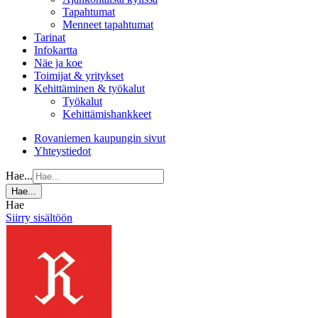
Tapahtumat
Menneet tapahtumat
Tarinat
Infokartta
Näe ja koe
Toimijat & yritykset
Kehittäminen & työkalut
Työkalut
Kehittämishankkeet
Rovaniemen kaupungin sivut
Yhteystiedot
Hae...
Hae...
Hae
Siirry sisältöön