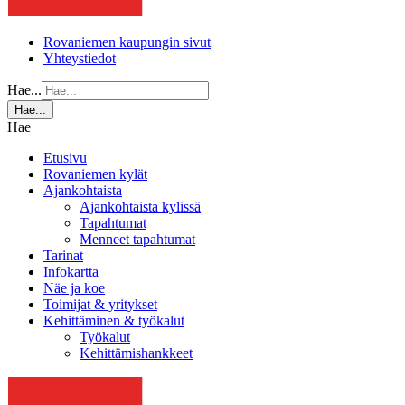
Rovaniemen kaupungin sivut
Yhteystiedot
Hae...
Hae...
Hae
Etusivu
Rovaniemen kylät
Ajankohtaista
Ajankohtaista kylissä
Tapahtumat
Menneet tapahtumat
Tarinat
Infokartta
Näe ja koe
Toimijat & yritykset
Kehittäminen & työkalut
Työkalut
Kehittämishankkeet