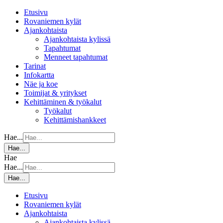
Etusivu
Rovaniemen kylät
Ajankohtaista
Ajankohtaista kylissä
Tapahtumat
Menneet tapahtumat
Tarinat
Infokartta
Näe ja koe
Toimijat & yritykset
Kehittäminen & työkalut
Työkalut
Kehittämishankkeet
Hae...
Hae...
Hae
Hae...
Hae...
Etusivu
Rovaniemen kylät
Ajankohtaista
Ajankohtaista kylissä