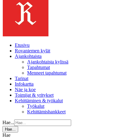
Etusivu
Rovaniemen kylät
Ajankohtaista
Ajankohtaista kylissä
Tapahtumat
Menneet tapahtumat
Tarinat
Infokartta
Näe ja koe
Toimijat & yritykset
Kehittäminen & työkalut
Työkalut
Kehittämishankkeet
Hae...
Hae...
Hae