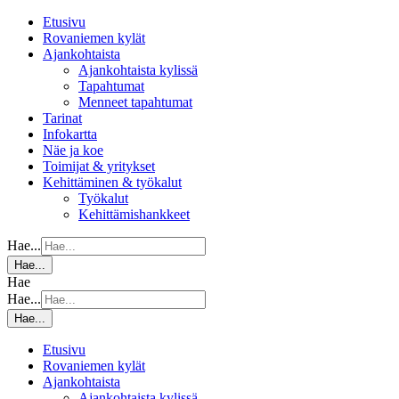
Etusivu
Rovaniemen kylät
Ajankohtaista
Ajankohtaista kylissä
Tapahtumat
Menneet tapahtumat
Tarinat
Infokartta
Näe ja koe
Toimijat & yritykset
Kehittäminen & työkalut
Työkalut
Kehittämishankkeet
Hae...
Hae...
Hae
Hae...
Hae...
Etusivu
Rovaniemen kylät
Ajankohtaista
Ajankohtaista kylissä