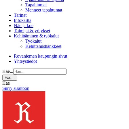
Tapahtumat
Menneet tapahtumat
Tarinat
Infokartta
Näe ja koe
Toimijat & yritykset
Kehittäminen & työkalut
Työkalut
Kehittämishankkeet
Rovaniemen kaupungin sivut
Yhteystiedot
Hae...
Hae...
Hae
Siirry sisältöön