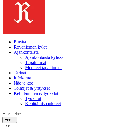
Etusivu
Rovaniemen kylät
Ajankohtaista
Ajankohtaista kylissä
Tapahtumat
Menneet tapahtumat
Tarinat
Infokartta
Näe ja koe
Toimijat & yritykset
Kehittäminen & työkalut
Työkalut
Kehittämishankkeet
Hae...
Hae...
Hae