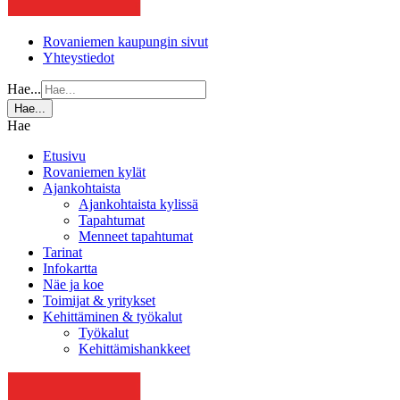
Rovaniemen kaupungin sivut
Yhteystiedot
Hae...
Hae...
Hae
Etusivu
Rovaniemen kylät
Ajankohtaista
Ajankohtaista kylissä
Tapahtumat
Menneet tapahtumat
Tarinat
Infokartta
Näe ja koe
Toimijat & yritykset
Kehittäminen & työkalut
Työkalut
Kehittämishankkeet