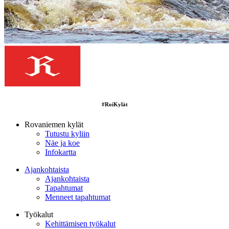
#RoiKylät
Rovaniemen kylät
Tutustu kyliin
Näe ja koe
Infokartta
Ajankohtaista
Ajankohtaista
Tapahtumat
Menneet tapahtumat
Työkalut
Kehittämisen työkalut