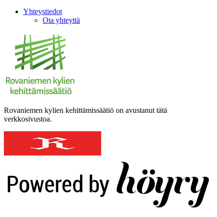
Yhteystiedot
Ota yhteyttä
Rovaniemen kylien kehittämissäätiö on avustanut tätä
verkkosivustoa.
Digi- ja mainostoimisto Höyry Rovaniemi ja Oulu