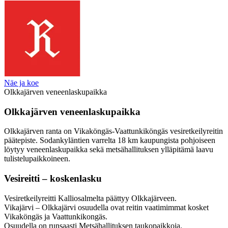
Näe ja koe
Olkkajärven veneenlaskupaikka
Olkkajärven veneenlaskupaikka
Olkkajärven ranta on Vikaköngäs-Vaattunkiköngäs vesiretkeilyreitin
päätepiste. Sodankyläntien varrelta 18 km kaupungista pohjoiseen
löytyy veneenlaskupaikka sekä metsähallituksen ylläpitämä laavu
tulistelupaikkoineen.
Vesireitti – koskenlasku
Vesiretkeilyreitti Kalliosalmelta päättyy Olkkajärveen.
Vikajärvi – Olkkajärvi osuudella ovat reitin vaatimimmat kosket
Vikaköngäs ja Vaattunkikongäs.
Osuudella on runsaasti Metsähallituksen taukopaikkoja.