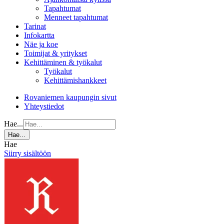
Tapahtumat
Menneet tapahtumat
Tarinat
Infokartta
Näe ja koe
Toimijat & yritykset
Kehittäminen & työkalut
Työkalut
Kehittämishankkeet
Rovaniemen kaupungin sivut
Yhteystiedot
Hae...
Hae...
Hae
Siirry sisältöön