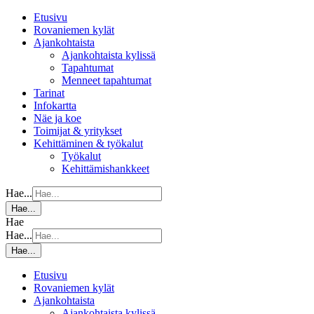
Etusivu
Rovaniemen kylät
Ajankohtaista
Ajankohtaista kylissä
Tapahtumat
Menneet tapahtumat
Tarinat
Infokartta
Näe ja koe
Toimijat & yritykset
Kehittäminen & työkalut
Työkalut
Kehittämishankkeet
Hae...
Hae...
Hae
Hae...
Hae...
Etusivu
Rovaniemen kylät
Ajankohtaista
Ajankohtaista kylissä