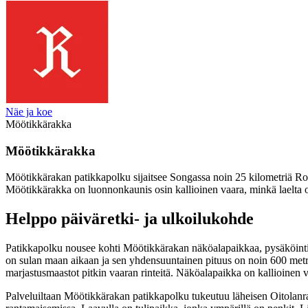
Näe ja koe
Möötikkärakka
Möötikkärakka
Möötikkärakan patikkapolku sijaitsee Songassa noin 25 kilometriä Ro
Möötikkärakka on luonnonkaunis osin kallioinen vaara, minkä laelta o
Helppo päiväretki- ja ulkoilukohde
Patikkapolku nousee kohti Möötikkärakan näköalapaikkaa, pysäköintial
on sulan maan aikaan ja sen yhdensuuntainen pituus on noin 600 metriä
marjastusmaastot pitkin vaaran rinteitä. Näköalapaikka on kallioinen 
Palveluiltaan Möötikkärakan patikkapolku tukeutuu läheisen Oitolanra