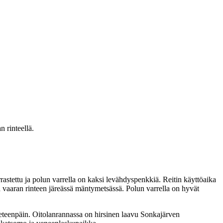
 rinteellä.
stettu ja polun varrella on kaksi levähdyspenkkiä. Reitin käyttöaika
 vaaran rinteen järeässä mäntymetsässä. Polun varrella on hyvät
 eteenpäin. Oitolanrannassa on hirsinen laavu Sonkajärven