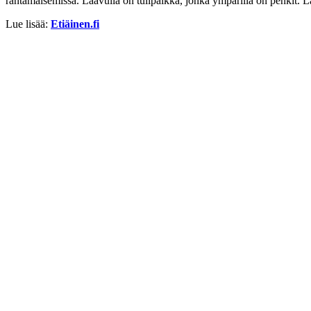
rantamaisemissa. Laavulla on tulipaikka, jonka ympärillä on penkit. L
Lue lisää:
Etiäinen.fi