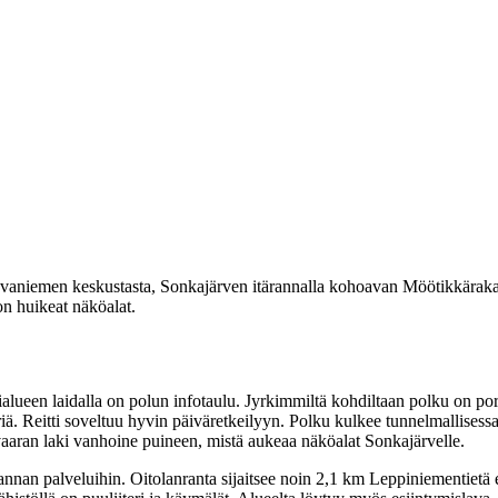
vaniemen keskustasta, Sonkajärven itärannalla kohoavan Möötikkärakan
n huikeat näköalat.
ueen laidalla on polun infotaulu. Jyrkimmiltä kohdiltaan polku on porra
. Reitti soveltuu hyvin päiväretkeilyyn. Polku kulkee tunnelmallisessa
vaaran laki vanhoine puineen, mistä aukeaa näköalat Sonkajärvelle.
nnan palveluihin. Oitolanranta sijaitsee noin 2,1 km Leppiniementietä