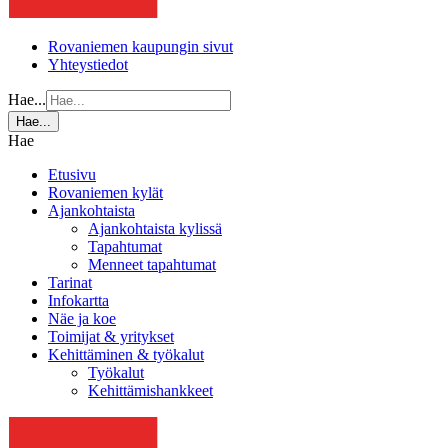
Rovaniemen kaupungin sivut
Yhteystiedot
Hae...
Hae...
Hae
Etusivu
Rovaniemen kylät
Ajankohtaista
Ajankohtaista kylissä
Tapahtumat
Menneet tapahtumat
Tarinat
Infokartta
Näe ja koe
Toimijat & yritykset
Kehittäminen & työkalut
Työkalut
Kehittämishankkeet