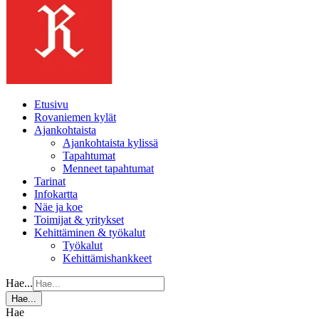
Etusivu
Rovaniemen kylät
Ajankohtaista
Ajankohtaista kylissä
Tapahtumat
Menneet tapahtumat
Tarinat
Infokartta
Näe ja koe
Toimijat & yritykset
Kehittäminen & työkalut
Työkalut
Kehittämishankkeet
Hae...
Hae...
Hae