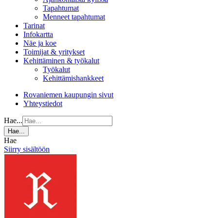
Tapahtumat
Menneet tapahtumat
Tarinat
Infokartta
Näe ja koe
Toimijat & yritykset
Kehittäminen & työkalut
Työkalut
Kehittämishankkeet
Rovaniemen kaupungin sivut
Yhteystiedot
Hae...
Hae...
Hae
Siirry sisältöön