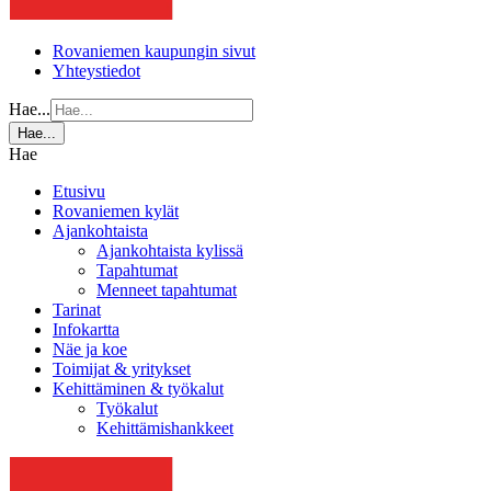
Rovaniemen kaupungin sivut
Yhteystiedot
Hae...
Hae...
Hae
Etusivu
Rovaniemen kylät
Ajankohtaista
Ajankohtaista kylissä
Tapahtumat
Menneet tapahtumat
Tarinat
Infokartta
Näe ja koe
Toimijat & yritykset
Kehittäminen & työkalut
Työkalut
Kehittämishankkeet