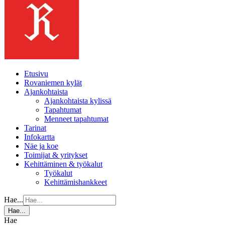
Etusivu
Rovaniemen kylät
Ajankohtaista
Ajankohtaista kylissä
Tapahtumat
Menneet tapahtumat
Tarinat
Infokartta
Näe ja koe
Toimijat & yritykset
Kehittäminen & työkalut
Työkalut
Kehittämishankkeet
Hae...
Hae...
Hae