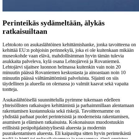
Perinteikäs sydämeltään, älykäs
ratkaisuiltaan
Lehtokoto on asukaslähtöinen kehittämishanke, jonka tavoitteena on
kehittää EU:n pohjoisin perinnekylä, joka ei ole kuitenkaan mikään
museokohde vaan elävä, mahdollisimman hyvin tämän tulevia
asukkaita palveleva, kylä osana Lehtojärveä ja Rovaniemeä.
Lehtojärvi sijaitsee luonnon helmassa kuitenkin vain noin 20
minuutin päässä Rovaniemen keskustasta ja ainoastaan noin 10
minuutin päässä välttämättömistä palveluista. Sijainti on siis
täydellinen ja alueella on olemassa jo valmiit kaavat sekä vapaita
tontteja.
Asukaslähtöisellä suunnittelulla pyrimme tukemaan edelleen
yhteisöllisten ratkaisujen kehittämistä ja parhaimmillaan alentamaan
rakentamisen kustannuksia sekä riskejä. Tavoitteenamme on
yhdistää parhaat puolet perinteisistä ja moderneista rakentamisen,
asumisen ja elämisen ratkaisuista. Kokonaisuus muodostuukin
erillisistä peräpohjalaistyylisestä alueesta ja modernin
puurakentamisen alueesta. Eli kaipasitpa sitten hyvin perinteikästä
tyyliä ja hirttä tai nykyaikaisempaa ja vapaampaa, tämä onnistuu.