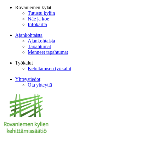
Rovaniemen kylät
Tutustu kyliin
Näe ja koe
Infokartta
Ajankohtaista
Ajankohtaista
Tapahtumat
Menneet tapahtumat
Työkalut
Kehittämisen työkalut
Yhteystiedot
Ota yhteyttä