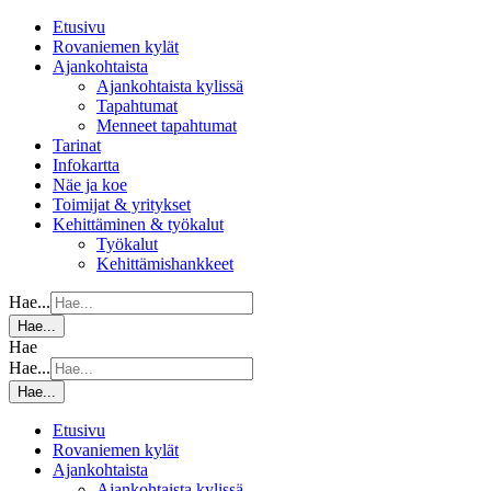
Etusivu
Rovaniemen kylät
Ajankohtaista
Ajankohtaista kylissä
Tapahtumat
Menneet tapahtumat
Tarinat
Infokartta
Näe ja koe
Toimijat & yritykset
Kehittäminen & työkalut
Työkalut
Kehittämishankkeet
Hae...
Hae...
Hae
Hae...
Hae...
Etusivu
Rovaniemen kylät
Ajankohtaista
Ajankohtaista kylissä