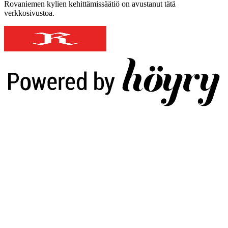
Rovaniemen kylien kehittämissäätiö on avustanut tätä
verkkosivustoa.
Digi- ja mainostoimisto Höyry Rovaniemi ja Oulu