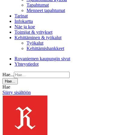
Tapahtumat
Menneet tapahtumat
Tarinat
Infokartta
Näe ja koe
Toimijat & yritykset
Kehittäminen & työkalut
Työkalut
Kehittämishankkeet
Rovaniemen kaupungin sivut
Yhteystiedot
Hae...
Hae...
Hae
Siirry sisältöön