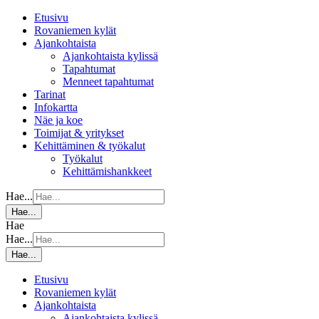
Etusivu
Rovaniemen kylät
Ajankohtaista
Ajankohtaista kylissä
Tapahtumat
Menneet tapahtumat
Tarinat
Infokartta
Näe ja koe
Toimijat & yritykset
Kehittäminen & työkalut
Työkalut
Kehittämishankkeet
Hae...
Hae...
Hae
Hae...
Hae...
Etusivu
Rovaniemen kylät
Ajankohtaista
Ajankohtaista kylissä