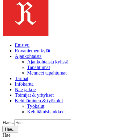
Etusivu
Rovaniemen kylät
Ajankohtaista
Ajankohtaista kylissä
Tapahtumat
Menneet tapahtumat
Tarinat
Infokartta
Näe ja koe
Toimijat & yritykset
Kehittäminen & työkalut
Työkalut
Kehittämishankkeet
Hae...
Hae...
Hae