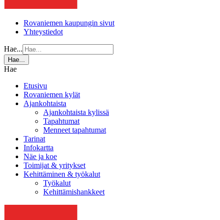
Rovaniemen kaupungin sivut
Yhteystiedot
Hae...
Hae...
Hae
Etusivu
Rovaniemen kylät
Ajankohtaista
Ajankohtaista kylissä
Tapahtumat
Menneet tapahtumat
Tarinat
Infokartta
Näe ja koe
Toimijat & yritykset
Kehittäminen & työkalut
Työkalut
Kehittämishankkeet