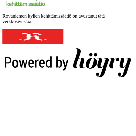
Rovaniemen kylien kehittämissäätiö on avustanut tätä
verkkosivustoa.
Digi- ja mainostoimisto Höyry Rovaniemi ja Oulu