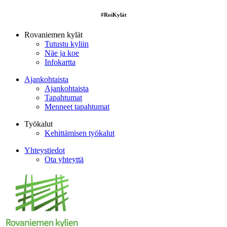
#RoiKylät
Rovaniemen kylät
Tutustu kyliin
Näe ja koe
Infokartta
Ajankohtaista
Ajankohtaista
Tapahtumat
Menneet tapahtumat
Työkalut
Kehittämisen työkalut
Yhteystiedot
Ota yhteyttä