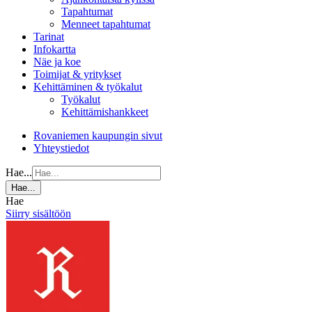
Tapahtumat
Menneet tapahtumat
Tarinat
Infokartta
Näe ja koe
Toimijat & yritykset
Kehittäminen & työkalut
Työkalut
Kehittämishankkeet
Rovaniemen kaupungin sivut
Yhteystiedot
Hae...
Hae...
Hae
Siirry sisältöön