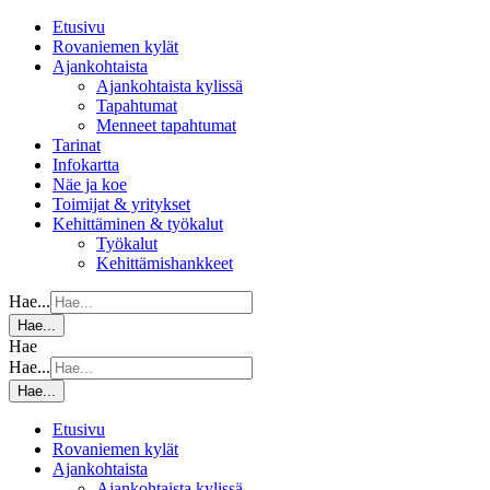
Etusivu
Rovaniemen kylät
Ajankohtaista
Ajankohtaista kylissä
Tapahtumat
Menneet tapahtumat
Tarinat
Infokartta
Näe ja koe
Toimijat & yritykset
Kehittäminen & työkalut
Työkalut
Kehittämishankkeet
Hae...
Hae...
Hae
Hae...
Hae...
Etusivu
Rovaniemen kylät
Ajankohtaista
Ajankohtaista kylissä