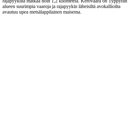
rajapyykiltä matkaa noin 1,2 kilometriä. Kerovaara on Typpyrän
alueen suurimpia vaaroja ja rajapyykin läheisiltä avokallioilta
avautuu upea metsälappilainen maisema.