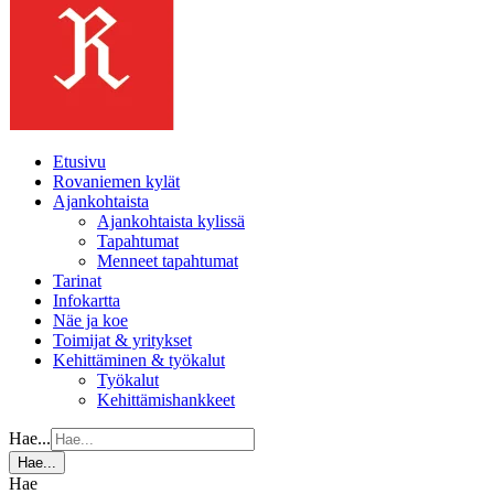
Etusivu
Rovaniemen kylät
Ajankohtaista
Ajankohtaista kylissä
Tapahtumat
Menneet tapahtumat
Tarinat
Infokartta
Näe ja koe
Toimijat & yritykset
Kehittäminen & työkalut
Työkalut
Kehittämishankkeet
Hae...
Hae...
Hae