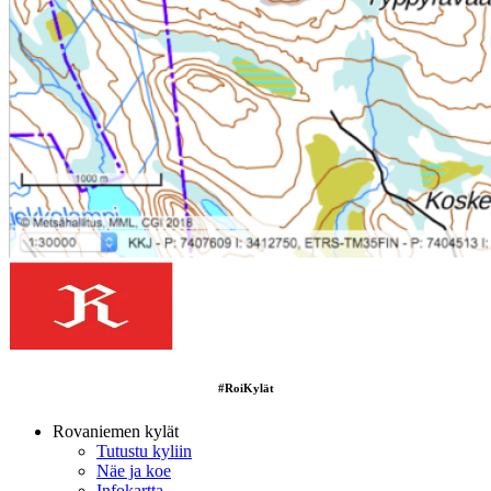
#RoiKylät
Rovaniemen kylät
Tutustu kyliin
Näe ja koe
Infokartta