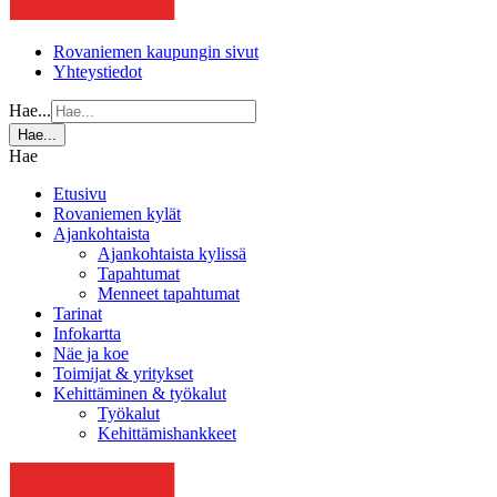
Rovaniemen kaupungin sivut
Yhteystiedot
Hae...
Hae...
Hae
Etusivu
Rovaniemen kylät
Ajankohtaista
Ajankohtaista kylissä
Tapahtumat
Menneet tapahtumat
Tarinat
Infokartta
Näe ja koe
Toimijat & yritykset
Kehittäminen & työkalut
Työkalut
Kehittämishankkeet