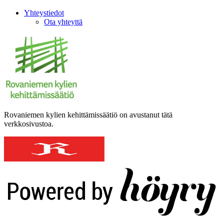
Yhteystiedot
Ota yhteyttä
Rovaniemen kylien kehittämissäätiö on avustanut tätä
verkkosivustoa.
Digi- ja mainostoimisto Höyry Rovaniemi ja Oulu