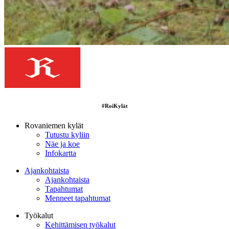
#RoiKylät
Rovaniemen kylät
Tutustu kyliin
Näe ja koe
Infokartta
Ajankohtaista
Ajankohtaista
Tapahtumat
Menneet tapahtumat
Työkalut
Kehittämisen työkalut