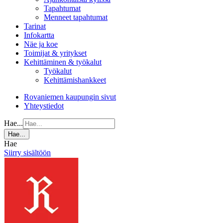
Tapahtumat
Menneet tapahtumat
Tarinat
Infokartta
Näe ja koe
Toimijat & yritykset
Kehittäminen & työkalut
Työkalut
Kehittämishankkeet
Rovaniemen kaupungin sivut
Yhteystiedot
Hae...
Hae...
Hae
Siirry sisältöön