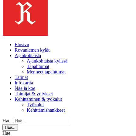
Etusivu
Rovaniemen kylät
Ajankohtaista
Ajankohtaista kylissä
Tapahtumat
Menneet tapahtumat
Tarinat
Infokartta
Näe ja koe
Toimijat & yritykset
Kehittäminen & työkalut
Työkalut
Kehittämishankkeet
Hae...
Hae...
Hae