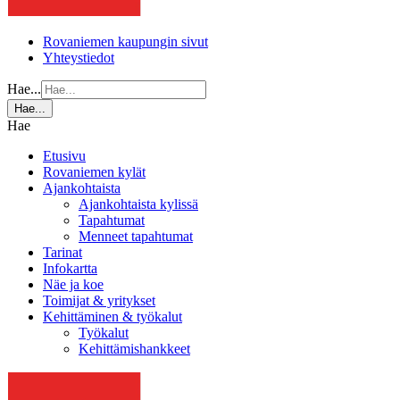
Rovaniemen kaupungin sivut
Yhteystiedot
Hae...
Hae...
Hae
Etusivu
Rovaniemen kylät
Ajankohtaista
Ajankohtaista kylissä
Tapahtumat
Menneet tapahtumat
Tarinat
Infokartta
Näe ja koe
Toimijat & yritykset
Kehittäminen & työkalut
Työkalut
Kehittämishankkeet