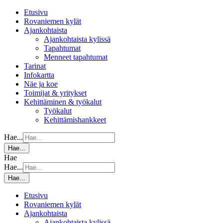
Etusivu
Rovaniemen kylät
Ajankohtaista
Ajankohtaista kylissä
Tapahtumat
Menneet tapahtumat
Tarinat
Infokartta
Näe ja koe
Toimijat & yritykset
Kehittäminen & työkalut
Työkalut
Kehittämishankkeet
Hae...
Hae...
Hae
Hae...
Hae...
Etusivu
Rovaniemen kylät
Ajankohtaista
Ajankohtaista kylissä