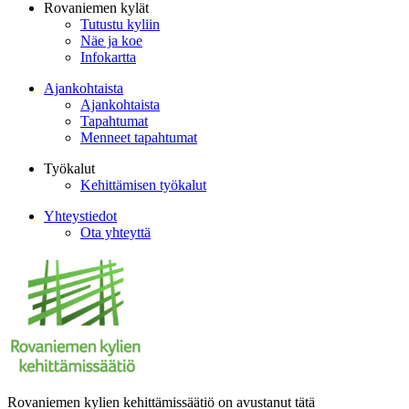
Rovaniemen kylät
Tutustu kyliin
Näe ja koe
Infokartta
Ajankohtaista
Ajankohtaista
Tapahtumat
Menneet tapahtumat
Työkalut
Kehittämisen työkalut
Yhteystiedot
Ota yhteyttä
Rovaniemen kylien kehittämissäätiö on avustanut tätä