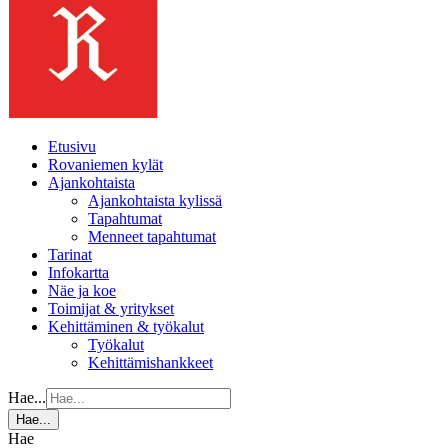
Etusivu
Rovaniemen kylät
Ajankohtaista
Ajankohtaista kylissä
Tapahtumat
Menneet tapahtumat
Tarinat
Infokartta
Näe ja koe
Toimijat & yritykset
Kehittäminen & työkalut
Työkalut
Kehittämishankkeet
Hae...
Hae...
Hae