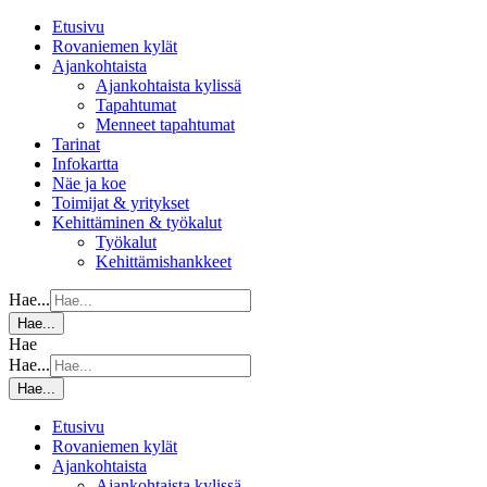
Etusivu
Rovaniemen kylät
Ajankohtaista
Ajankohtaista kylissä
Tapahtumat
Menneet tapahtumat
Tarinat
Infokartta
Näe ja koe
Toimijat & yritykset
Kehittäminen & työkalut
Työkalut
Kehittämishankkeet
Hae...
Hae...
Hae
Hae...
Hae...
Etusivu
Rovaniemen kylät
Ajankohtaista
Ajankohtaista kylissä