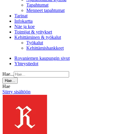
Tapahtumat
Menneet tapahtumat
Tarinat
Infokartta
Näe ja koe
Toimijat & yritykset
Kehittäminen & työkalut
Työkalut
Kehittämishankkeet
Rovaniemen kaupungin sivut
Yhteystiedot
Hae...
Hae...
Hae
Siirry sisältöön