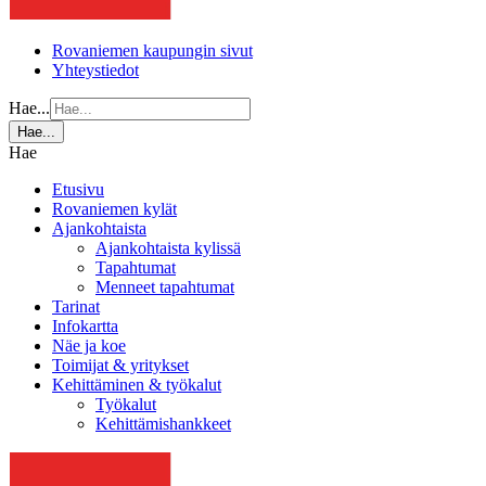
Rovaniemen kaupungin sivut
Yhteystiedot
Hae...
Hae...
Hae
Etusivu
Rovaniemen kylät
Ajankohtaista
Ajankohtaista kylissä
Tapahtumat
Menneet tapahtumat
Tarinat
Infokartta
Näe ja koe
Toimijat & yritykset
Kehittäminen & työkalut
Työkalut
Kehittämishankkeet