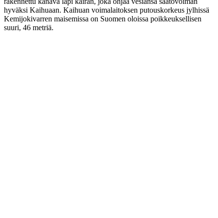
rakennettu kanava läpi kairan, joka ohjaa vesiänsä säätövoiman
hyväksi Kaihuaan. Kaihuan voimalaitoksen putouskorkeus jylhissä
Kemijokivarren maisemissa on Suomen oloissa poikkeuksellisen
suuri, 46 metriä.