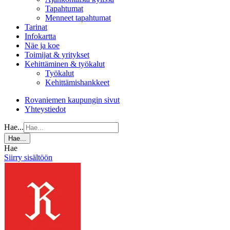
Tapahtumat
Menneet tapahtumat
Tarinat
Infokartta
Näe ja koe
Toimijat & yritykset
Kehittäminen & työkalut
Työkalut
Kehittämishankkeet
Rovaniemen kaupungin sivut
Yhteystiedot
Hae...
Hae...
Hae
Siirry sisältöön