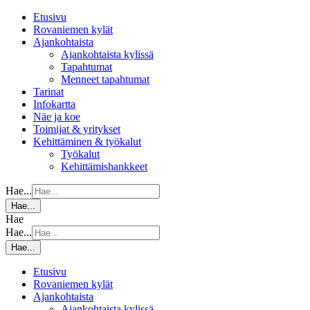
Etusivu
Rovaniemen kylät
Ajankohtaista
Ajankohtaista kylissä
Tapahtumat
Menneet tapahtumat
Tarinat
Infokartta
Näe ja koe
Toimijat & yritykset
Kehittäminen & työkalut
Työkalut
Kehittämishankkeet
Hae...
Hae...
Hae
Hae...
Hae...
Etusivu
Rovaniemen kylät
Ajankohtaista
Ajankohtaista kylissä