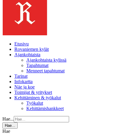
Etusivu
Rovaniemen kylät
Ajankohtaista
Ajankohtaista kylissä
Tapahtumat
Menneet tapahtumat
Tarinat
Infokartta
Näe ja koe
Toimijat & yritykset
Kehittäminen & työkalut
Työkalut
Kehittämishankkeet
Hae...
Hae...
Hae