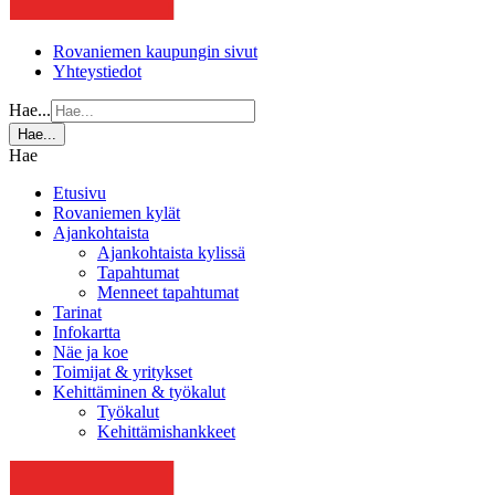
Rovaniemen kaupungin sivut
Yhteystiedot
Hae...
Hae...
Hae
Etusivu
Rovaniemen kylät
Ajankohtaista
Ajankohtaista kylissä
Tapahtumat
Menneet tapahtumat
Tarinat
Infokartta
Näe ja koe
Toimijat & yritykset
Kehittäminen & työkalut
Työkalut
Kehittämishankkeet