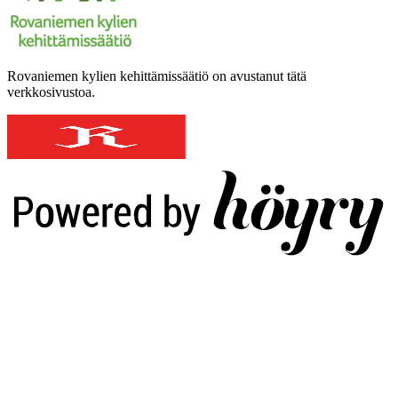
Rovaniemen kylien kehittämissäätiö on avustanut tätä
verkkosivustoa.
Digi- ja mainostoimisto Höyry Rovaniemi ja Oulu