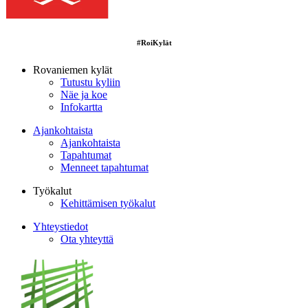
#RoiKylät
Rovaniemen kylät
Tutustu kyliin
Näe ja koe
Infokartta
Ajankohtaista
Ajankohtaista
Tapahtumat
Menneet tapahtumat
Työkalut
Kehittämisen työkalut
Yhteystiedot
Ota yhteyttä