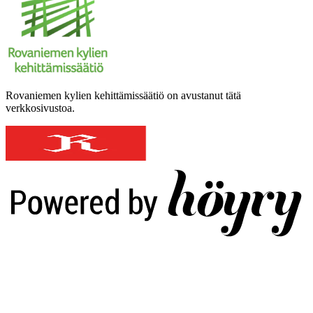
Rovaniemen kylien kehittämissäätiö on avustanut tätä
verkkosivustoa.
Digi- ja mainostoimisto Höyry Rovaniemi ja Oulu