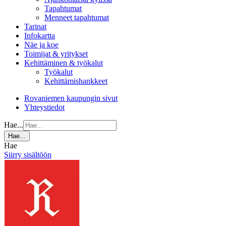
Tapahtumat
Menneet tapahtumat
Tarinat
Infokartta
Näe ja koe
Toimijat & yritykset
Kehittäminen & työkalut
Työkalut
Kehittämishankkeet
Rovaniemen kaupungin sivut
Yhteystiedot
Hae...
Hae...
Hae
Siirry sisältöön