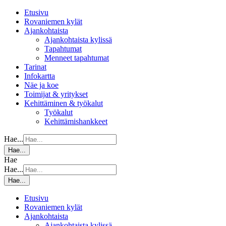
Etusivu
Rovaniemen kylät
Ajankohtaista
Ajankohtaista kylissä
Tapahtumat
Menneet tapahtumat
Tarinat
Infokartta
Näe ja koe
Toimijat & yritykset
Kehittäminen & työkalut
Työkalut
Kehittämishankkeet
Hae...
Hae...
Hae
Hae...
Hae...
Etusivu
Rovaniemen kylät
Ajankohtaista
Ajankohtaista kylissä