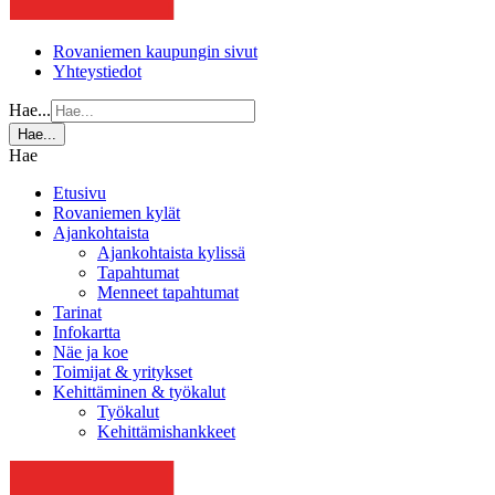
Rovaniemen kaupungin sivut
Yhteystiedot
Hae...
Hae...
Hae
Etusivu
Rovaniemen kylät
Ajankohtaista
Ajankohtaista kylissä
Tapahtumat
Menneet tapahtumat
Tarinat
Infokartta
Näe ja koe
Toimijat & yritykset
Kehittäminen & työkalut
Työkalut
Kehittämishankkeet