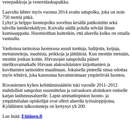
venepaikkoja ja veneenlaskupaikka.
Laavulta lähtee myös vuonna 2014 avattu satupolku, joka on noin
750 metriä pitkä.
Lyhyt ja helppo luontopolku soveltuu kesällä patikointiin sekä
talvella lumikenkäilyyn. Kuivalla säällä polulla selviää ilman
kumisaappaita. Huomioithan kuitenkin, että alueella kulku on omalla
vastuulla.
Vanhoissa tarinoissa luonnossa asusti tonttuja, haltijoita, keijuja,
metsänneitoja, maahisia, peikkoja ja jättiläisiä. Kun mentiin metsään,
mentiin jonkun kotiin. Hirvasojan satupolulla pääset
mielikuvamatkalle Hirvaan alakoululaisten kirjoittamien ja
kuvittamien tarinoiden maailmaan. Jokaisella pisteellä sinua odottaa
myös tehtävä, joka kannustaa havainnoimaan ympäröivää luontoa.
Rovaniemen kylien kehittämissäätiön tuki vuosille 2011–2012
mahdollisti satupolun suunnittelun ja raivauksen aloituksen entiselle
karjan laidunnusalueelle. Lapin ammattiopiston luonto- ja
ympäristöalan opiskelijat ovat olleet alueella työssäoppijoina.
Kyläläisten talkootunteja on kertynyt yli 200.
Lue lisää:
Etiäinen.fi