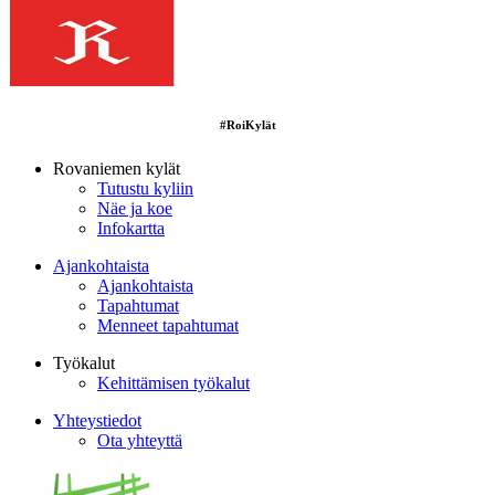
#RoiKylät
Rovaniemen kylät
Tutustu kyliin
Näe ja koe
Infokartta
Ajankohtaista
Ajankohtaista
Tapahtumat
Menneet tapahtumat
Työkalut
Kehittämisen työkalut
Yhteystiedot
Ota yhteyttä