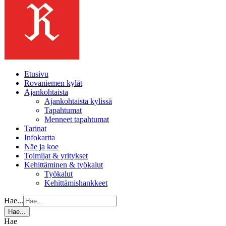
Etusivu
Rovaniemen kylät
Ajankohtaista
Ajankohtaista kylissä
Tapahtumat
Menneet tapahtumat
Tarinat
Infokartta
Näe ja koe
Toimijat & yritykset
Kehittäminen & työkalut
Työkalut
Kehittämishankkeet
Hae...
Hae...
Hae