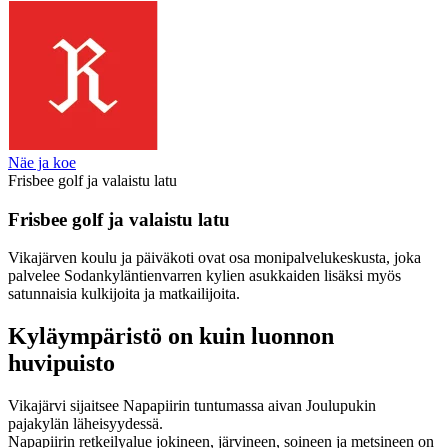
Näe ja koe
Frisbee golf ja valaistu latu
Frisbee golf ja valaistu latu
Vikajärven koulu ja päiväkoti ovat osa monipalvelukeskusta, joka
palvelee Sodankyläntienvarren kylien asukkaiden lisäksi myös
satunnaisia kulkijoita ja matkailijoita.
Kyläympäristö on kuin luonnon
huvipuisto
Vikajärvi sijaitsee Napapiirin tuntumassa aivan Joulupukin
pajakylän läheisyydessä.
Napapiirin retkeilyalue jokineen, järvineen, soineen ja metsineen on