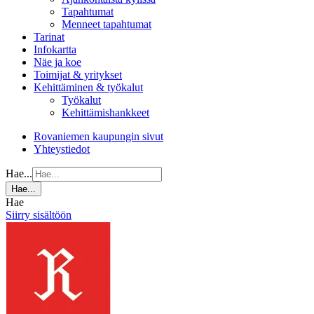
Tapahtumat
Menneet tapahtumat
Tarinat
Infokartta
Näe ja koe
Toimijat & yritykset
Kehittäminen & työkalut
Työkalut
Kehittämishankkeet
Rovaniemen kaupungin sivut
Yhteystiedot
Hae...
Hae...
Hae
Siirry sisältöön