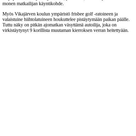
monen matkailijan käyntikohde.
Myös Vikajärven koulun ympäristö frisbee golf -ratoineen ja
valaistuine hiihtolatuineen houkuttelee pistäytymään paikan päälle.
Tuttu näky on pitkän ajomatkan väsyttämä autoilija, joka on
virkistäytynyt 9 korillista muutaman kierroksen verran heitettyään.