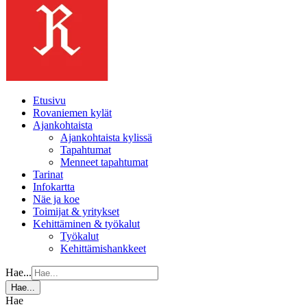
Etusivu
Rovaniemen kylät
Ajankohtaista
Ajankohtaista kylissä
Tapahtumat
Menneet tapahtumat
Tarinat
Infokartta
Näe ja koe
Toimijat & yritykset
Kehittäminen & työkalut
Työkalut
Kehittämishankkeet
Hae...
Hae...
Hae