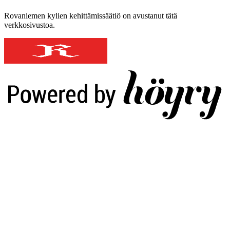
Rovaniemen kylien kehittämissäätiö on avustanut tätä
verkkosivustoa.
Digi- ja mainostoimisto Höyry Rovaniemi ja Oulu