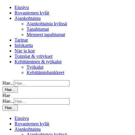
Etusivu
Rovaniemen kylät
Ajankohtaista
Ajankohtaista kylissä
Tapahtumat
Menneet tapahtumat
Tarinat
Infokartta
Näe ja koe
Toimijat & yritykset
Kehittäminen & työkalut
Työkalut
Kehittämishankkeet
Hae...
Hae...
Hae
Hae...
Hae...
Etusivu
Rovaniemen kylät
Ajankohtaista
Ajankohtaista kylissä