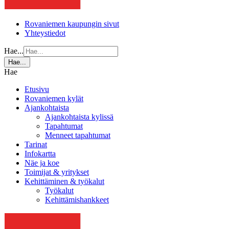
Rovaniemen kaupungin sivut
Yhteystiedot
Hae...
Hae...
Hae
Etusivu
Rovaniemen kylät
Ajankohtaista
Ajankohtaista kylissä
Tapahtumat
Menneet tapahtumat
Tarinat
Infokartta
Näe ja koe
Toimijat & yritykset
Kehittäminen & työkalut
Työkalut
Kehittämishankkeet