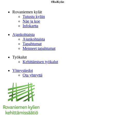
#RoiKylät
Rovaniemen kylät
Tutustu kyliin
Näe ja koe
Infokartta
Ajankohtaista
Ajankohtaista
Tapahtumat
Menneet tapahtumat
Työkalut
Kehittämisen työkalut
Yhteystiedot
Ota yhteyttä