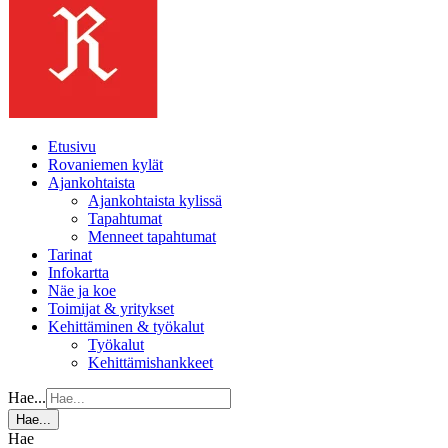
Etusivu
Rovaniemen kylät
Ajankohtaista
Ajankohtaista kylissä
Tapahtumat
Menneet tapahtumat
Tarinat
Infokartta
Näe ja koe
Toimijat & yritykset
Kehittäminen & työkalut
Työkalut
Kehittämishankkeet
Hae...
Hae...
Hae