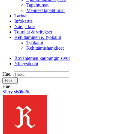
Tapahtumat
Menneet tapahtumat
Tarinat
Infokartta
Näe ja koe
Toimijat & yritykset
Kehittäminen & työkalut
Työkalut
Kehittämishankkeet
Rovaniemen kaupungin sivut
Yhteystiedot
Hae...
Hae...
Hae
Siirry sisältöön