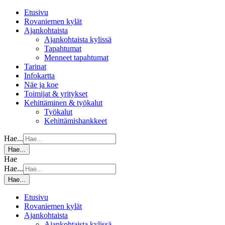
Etusivu
Rovaniemen kylät
Ajankohtaista
Ajankohtaista kylissä
Tapahtumat
Menneet tapahtumat
Tarinat
Infokartta
Näe ja koe
Toimijat & yritykset
Kehittäminen & työkalut
Työkalut
Kehittämishankkeet
Hae...
Hae...
Hae
Hae...
Hae...
Etusivu
Rovaniemen kylät
Ajankohtaista
Ajankohtaista kylissä