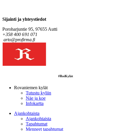
Sijainti ja y
hteystiedot
Poroharjuntie 95, 97655 Autti
+358 400 691 071
arto@profirma.fi
#RoiKylät
Rovaniemen kylät
Tutustu kyliin
Näe ja koe
Infokartta
Ajankohtaista
Ajankohtaista
Tapahtumat
Menneet tapahtumat