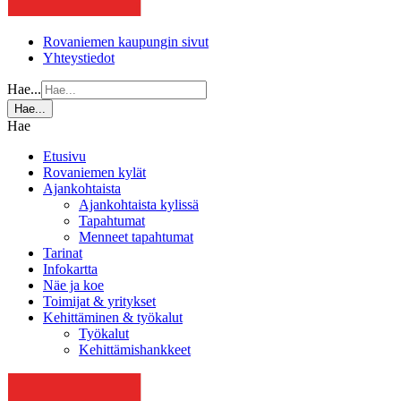
Rovaniemen kaupungin sivut
Yhteystiedot
Hae...
Hae...
Hae
Etusivu
Rovaniemen kylät
Ajankohtaista
Ajankohtaista kylissä
Tapahtumat
Menneet tapahtumat
Tarinat
Infokartta
Näe ja koe
Toimijat & yritykset
Kehittäminen & työkalut
Työkalut
Kehittämishankkeet