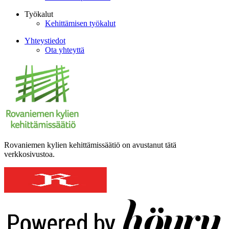
Työkalut
Kehittämisen työkalut
Yhteystiedot
Ota yhteyttä
Rovaniemen kylien kehittämissäätiö on avustanut tätä
verkkosivustoa.
Digi- ja mainostoimisto Höyry Rovaniemi ja Oulu