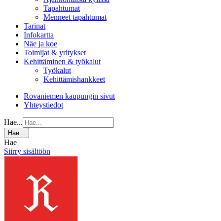
Tapahtumat
Menneet tapahtumat
Tarinat
Infokartta
Näe ja koe
Toimijat & yritykset
Kehittäminen & työkalut
Työkalut
Kehittämishankkeet
Rovaniemen kaupungin sivut
Yhteystiedot
Hae...
Hae...
Hae
Siirry sisältöön