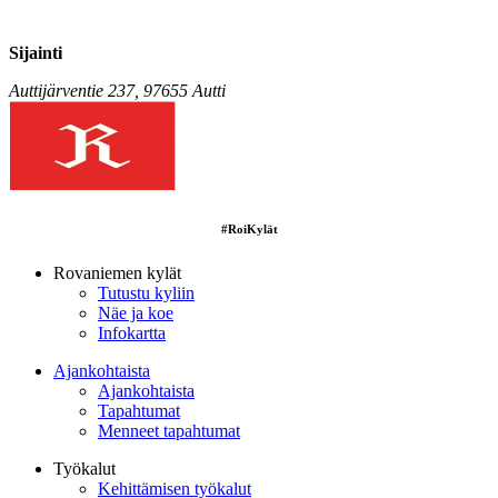
Sijainti
Auttijärventie 237, 97655 Autti
#RoiKylät
Rovaniemen kylät
Tutustu kyliin
Näe ja koe
Infokartta
Ajankohtaista
Ajankohtaista
Tapahtumat
Menneet tapahtumat
Työkalut
Kehittämisen työkalut