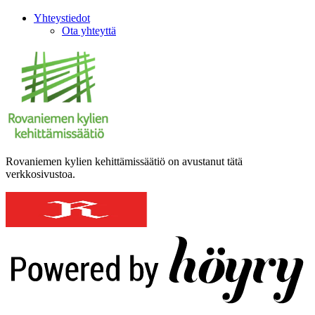
Yhteystiedot
Ota yhteyttä
Rovaniemen kylien kehittämissäätiö on avustanut tätä
verkkosivustoa.
Digi- ja mainostoimisto Höyry Rovaniemi ja Oulu