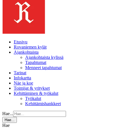
Etusivu
Rovaniemen kylät
Ajankohtaista
Ajankohtaista kylissä
Tapahtumat
Menneet tapahtumat
Tarinat
Infokartta
Näe ja koe
Toimijat & yritykset
Kehittäminen & työkalut
Työkalut
Kehittämishankkeet
Hae...
Hae...
Hae