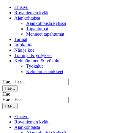
Etusivu
Rovaniemen kylät
Ajankohtaista
Ajankohtaista kylissä
Tapahtumat
Menneet tapahtumat
Tarinat
Infokartta
Näe ja koe
Toimijat & yritykset
Kehittäminen & työkalut
Työkalut
Kehittämishankkeet
Hae...
Hae...
Hae
Hae...
Hae...
Etusivu
Rovaniemen kylät
Ajankohtaista
Ajankohtaista kylissä