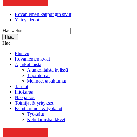
Rovaniemen kaupungin sivut
Yhteystiedot
Hae...
Hae...
Hae
Etusivu
Rovaniemen kylät
Ajankohtaista
Ajankohtaista kylissä
Tapahtumat
Menneet tapahtumat
Tarinat
Infokartta
Näe ja koe
Toimijat & yritykset
Kehittäminen & työkalut
Työkalut
Kehittämishankkeet